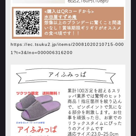
https://ec.tsuku2.jp/items/20081020210715-000
1?t=3&Ino=000006316200