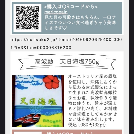
https://ec.tsuku2.jp/items/20460920625400-000
1?t=3&Ino=000006316200