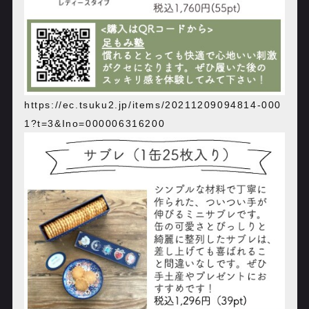
https://ec.tsuku2.jp/items/20211209094814-000
1?t=3&Ino=000006316200