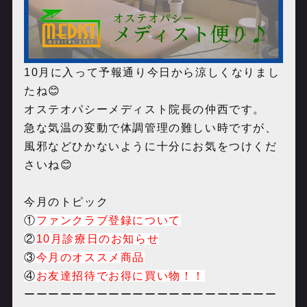
10月に入って予報通り今日から涼しくなりまし
たね😊
オステオパシーメディスト院長の仲西です。
急な気温の変動で体調管理の難しい時ですが、
風邪などひかないように十分にお気をつけくだ
さいね😊
今月のトピック
①
ファンクラブ登録について
②
1
0
月診療日のお知らせ
③
今月のオススメ商品
④
お友達招待でお得に買い物！！
ーーーーーーーーーーーーーーーーーーーーー