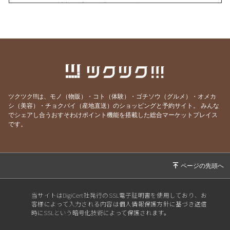
2025/06/02
情報に流され過ぎない脳へ
2025/05/26
幸せはブランド物を身に着けることではな
く・・・
2025/05/21
若い人の細胞が老化現象！？
2025/05/05
酵素ドリンクやサプリを摂るその前に・・・
2025/04/21
免疫力を上げるのは腸内環境から！
ツクツク!!!は、モノ（物販）・コト（体験）・ゴチソウ（グルメ）・オメカ
2025/04/08
高級車になりたい？軽トラックになりたい？食
シ（美容）・チョクバイ（産地直送）のショッピングと予約サイト。
みんな
事はガソリンと同じ！
でシェアし合うおすそわけポイント機能を搭載した総合マーケットプレイス
です。
2025/03/12
外食の時何を食べるかで健康が守られる？3/14
㈮オンライン健康講座のご案内
2024/11/30
【最終のお知らせ】月一回届く健康の定期便の
最終ご案内！！
2024/09/25
健康投資をしよう！
当サイトはDigiCert社発行のSSL電子証明書を使用しており、お
客様によって入力される内容は個人情報保護方針に基づき送信
2024/08/18
メンタルを強くする食べ物は？
時にSSLという暗号化技術によって保護されます。
2024/07/12
脳と食育セミナーのご案内（7/29月10:00~12:0