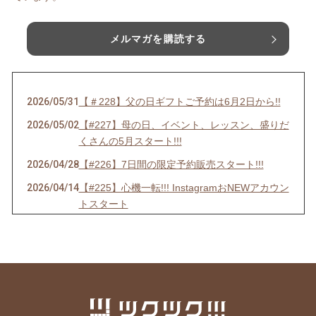
メルマガを購読する
2026/05/31
【＃228】父の日ギフトご予約は6月2日から!!
2026/05/02
【#227】母の日、イベント、レッスン、盛りだ
くさんの5月スタート!!!
2026/04/28
【#226】7日間の限定予約販売スタート!!!
2026/04/14
【#225】心機一転!!! InstagramおNEWアカウン
トスタート
2026/04/01
【＃224】エイプリルフールだけど嘘じゃない!!
3大発表＋α
2026/03/05
【#223】ホワイトデーおやつのご予約は【本日
3月5日(木)24:00まで】!!
2026/02/24
2026年ホワイトデーおやつ、ご予約スタート!!