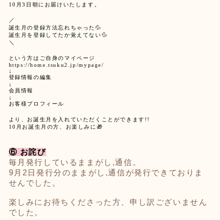
10月3日朝にお届けいたします。
／
誕生月の登録方法忘れちゃった
💦
誕生月を登録してたか覚えてない
💦
＼
という方はご自身のマイページ
https://home.tsuku2.jp/mypage/
↓
登録情報の編集
↓
会員情報
↓
お客様プロフィール
より、お誕生月を入れていただくことができます!!
10月お誕生月の方、お楽しみに
🎁
⑥ お詫び
毎月発行しているままがし,通信。
9月2日発行分のままがし,通信が発行できておりま
せんでした。
楽しみにお待ちくださった方、申し訳ございません
でした。