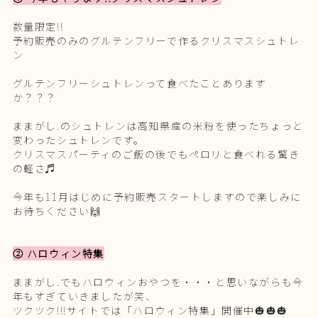
数量限定!!
予約販売のみのグルテンフリーで作るクリスマスシュトレ
ン
グルテンフリーシュトレンって食べたことあります
か？？？
ままがし.のシュトレンは高知県産の米粉を使ったちょっと
変わったシュトレンです。
クリスマスパーティのご飯の後でもペロリと食べれる驚き
の軽さ♬
今年も11月はじめに予約販売スタートしますので楽しみに
お待ちください🙌
② ハロウィン特集
ままがし.でもハロウィンおやつを・・・と思いながらも今
年もすぎていきましたが笑、
ツクツク!!!サイトでは「ハロウィン特集」開催中🎃🎃🎃