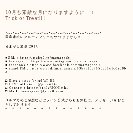
10月も素敵な月になりますように！！
Trick or Treat!!!!
*---*---*---*---*---*---*---*---*---*---*---*---*---*
国産米粉のグルテンフリーおやつ ままがし
®️
ままがし通信 201号
-----------------------------------------------------
■
URL :
https://tsuku2.jp/mamagashi
■ instagram : https://www.instagram.com/mamagashi
■ facebook : https://www.facebook.com/mamagashi/
■ stand FM : https://stand.fm/channels/63b7afde7655e00c1c0a08b
3
□ Blog : https://x.gd/aTjEE
□ LINE official : @joc7414m
□ Contact : https://bit.ly/3QNImh1
□ Mail : mamagashi@gmail.com
メルマガのご感想などはライン公式からもお気軽に。メッセージをおま
ちしております
*---*---*---*---*---*---*---*---*---*---*---*---*---*.