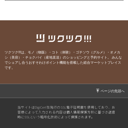
2026/04/01
【＃224】エイプリルフールだけど嘘じゃない!!
3大発表＋α
2026/03/05
【#223】ホワイトデーおやつのご予約は【本日
3月5日(木)24:00まで】!!
2026/02/24
2026年ホワイトデーおやつ、ご予約スタート!!
2026/02/17
【#221】涙涙の2月半ば
ツクツク!!!は、モノ（物販）・コト（体験）・ゴチソウ（グルメ）・オメカ
2026/02/04
【#220】バレンタイン予約は2月5日(木)まで!!
シ（美容）・チョクバイ（産地直送）のショッピングと予約サイト。
みんな
でシェアし合うおすそわけポイント機能を搭載した総合マーケットプレイス
2026/01/25
【#219】バレンタイン限定NEWおやつ登場!!!
です。
2026/01/18
【#218】お年玉大抽選会当選番号発表!!!!!
2026/01/06
【#217】謹賀新年🎍ままがし2026年のRe:STA
RT
2025/12/31
【#216】ゆく年くる年 / 2026年お年玉大抽選
当サイトはDigiCert社発行のSSL電子証明書を使用しており、お
会で当たるプレゼント発表🙌
客様によって入力される内容は個人情報保護方針に基づき送信
時にSSLという暗号化技術によって保護されます。
2025/12/25
【#215】メリークリスマス🎄
2025/11/26
【#214】フードレスキューありがとうございま