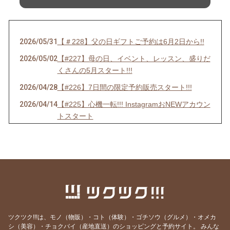
2026/05/31
【＃228】父の日ギフトご予約は6月2日から!!
2026/05/02
【#227】母の日、イベント、レッスン、盛りだ
くさんの5月スタート!!!
2026/04/28
【#226】7日間の限定予約販売スタート!!!
2026/04/14
【#225】心機一転!!! InstagramおNEWアカウン
トスタート
2026/04/01
【＃224】エイプリルフールだけど嘘じゃない!!
3大発表＋α
2026/03/05
【#223】ホワイトデーおやつのご予約は【本日
3月5日(木)24:00まで】!!
2026/02/24
2026年ホワイトデーおやつ、ご予約スタート!!
2026/02/17
【#221】涙涙の2月半ば
ツクツク!!!は、モノ（物販）・コト（体験）・ゴチソウ（グルメ）・オメカ
2026/02/04
【#220】バレンタイン予約は2月5日(木)まで!!
シ（美容）・チョクバイ（産地直送）のショッピングと予約サイト。
みんな