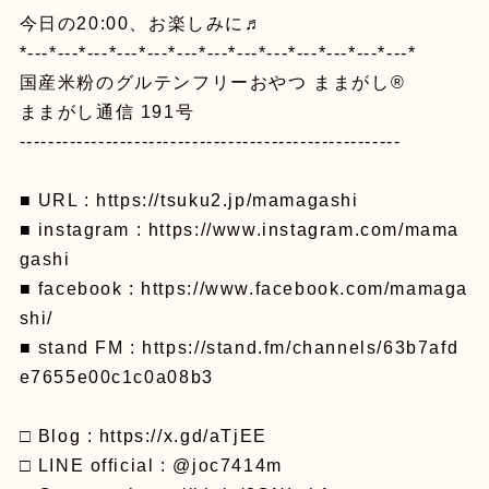
今日の20:00、お楽しみに♬
*---*---*---*---*---*---*---*---*---*---*---*---*---*
国産米粉のグルテンフリーおやつ ままがし®️
ままがし通信 191号
-----------------------------------------------------
■ URL : https://tsuku2.jp/mamagashi
■ instagram : https://www.instagram.com/mama
gashi
■ facebook : https://www.facebook.com/mamaga
shi/
■ stand FM : https://stand.fm/channels/63b7afd
e7655e00c1c0a08b3
□ Blog : https://x.gd/aTjEE
□ LINE official : @joc7414m