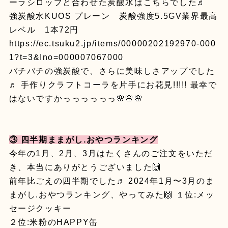
ーラシロップと合わせた炭酸水はこちらでした♬
強炭酸水KUOS プレーン 炭酸強度5.5GV業界最高
レベル 1本72円
https://ec.tsuku2.jp/items/00000202192970-000
1?t=3&Ino=000007067000
バチバチの強炭酸で、さらに美味しさアップでした
♬ 手作りクラフトコーラを片手にお花見!!!!! 最幸で
はないですかっっっっっっ🌸🌸🌸
③ 四半期ままがし.おやつランキング
今年の1月、2月、3月はたくさんのご注文をいただ
き、本当にありがとうございました🙌
前年比ごえの四半期でした♬ 2024年1月〜3月のま
まがし.おやつランキング、やってみた🙌 １位:メッ
セージクッキー
２位:米粉のHAPPY缶