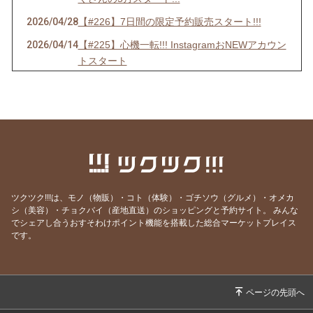
2026/04/28
【#226】7日間の限定予約販売スタート!!!
2026/04/14
【#225】心機一転!!! InstagramおNEWアカウン
トスタート
2026/04/01
【＃224】エイプリルフールだけど嘘じゃない!!
3大発表＋α
2026/03/05
【#223】ホワイトデーおやつのご予約は【本日
3月5日(木)24:00まで】!!
2026/02/24
2026年ホワイトデーおやつ、ご予約スタート!!
2026/02/17
【#221】涙涙の2月半ば
ツクツク!!!は、モノ（物販）・コト（体験）・ゴチソウ（グルメ）・オメカ
2026/02/04
【#220】バレンタイン予約は2月5日(木)まで!!
シ（美容）・チョクバイ（産地直送）のショッピングと予約サイト。
みんな
でシェアし合うおすそわけポイント機能を搭載した総合マーケットプレイス
2026/01/25
【#219】バレンタイン限定NEWおやつ登場!!!
です。
2026/01/18
【#218】お年玉大抽選会当選番号発表!!!!!
2026/01/06
【#217】謹賀新年🎍ままがし2026年のRe:STA
RT