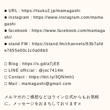
■ URL : https://tsuku2.jp/mamagashi
■ instagram : https://www.instagram.com/mama
gashi
■ facebook : https://www.facebook.com/mamaga
shi/
■ stand FM : https://stand.fm/channels/63b7afd
e7655e00c1c0a08b3
□ Blog : https://x.gd/aTjEE
□ LINE official : @joc7414m
□ Contact : https://bit.ly/3QNImh1
□ Mail : mamagashi@gmail.com
メルマガのご感想などはライン公式からもお気軽
に。メッセージをおまちしております♬