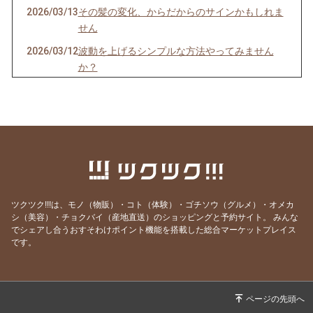
2026/03/13
その髪の変化、からだからのサインかもしれま
せん
2026/03/12
波動を上げるシンプルな方法やってみません
か？
2026/03/10
あなたの人生に影響をあたえている意外なもの
2026/03/09
「タロットが“断捨離”と言い続けた理由が、ま
さかの展開に…」
2026/01/01
60年に一度の丙午｜カードが示す「ブレイクス
ルー」の年
2025/07/20
誰にも気づかれずに行われていたこと・・
ツクツク!!!は、モノ（物販）・コト（体験）・ゴチソウ（グルメ）・オメカ
2025/06/21
一流の人は人の心を一瞬でつかむ
シ（美容）・チョクバイ（産地直送）のショッピングと予約サイト。
みんな
でシェアし合うおすそわけポイント機能を搭載した総合マーケットプレイス
2025/06/10
あなたが最高に輝く場所はどこですか？
です。
2025/06/06
人を動かす「一氣」の力！
2025/06/05
「行き当たりばったり」は「行き当たりぴった
り？！」