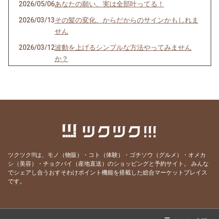
2026/05/06
あなたの願い。実は全部叶ってる！
2026/03/13
その髪の変化、からだからのサインかもしれま
せん
2026/03/12
波動を上げるシンプルな方法やってみません
か？
2026/03/10
あなたの人生に影響をあたえている意外なもの
2026/03/09
「タロットが“断捨離”と言い続けた理由が、ま
さかの展開に…」
2026/01/01
60年に一度の丙午｜カードが示す「ブレイクス
ルー」の年
2025/07/20
誰にも気づかれずに行われていたこと・・
ツクツク!!!は、モノ（物販）・コト（体験）・ゴチソウ（グルメ）・オメカ
2025/06/21
一流の人は人の心を一瞬でつかむ
シ（美容）・チョクバイ（産地直送）のショッピングと予約サイト。
みんな
でシェアし合うおすそわけポイント機能を搭載した総合マーケットプレイス
2025/06/10
あなたが最高に輝く場所はどこですか？
です。
2025/06/06
人を動かす「一氣」の力！
2025/06/05
「行き当たりばったり」は「行き当たりぴった