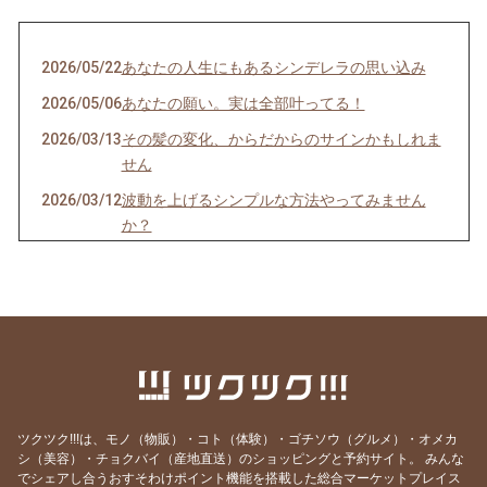
2026/05/22
あなたの人生にもあるシンデレラの思い込み
2026/05/06
あなたの願い。実は全部叶ってる！
2026/03/13
その髪の変化、からだからのサインかもしれま
せん
2026/03/12
波動を上げるシンプルな方法やってみません
か？
2026/03/10
あなたの人生に影響をあたえている意外なもの
2026/03/09
「タロットが“断捨離”と言い続けた理由が、ま
さかの展開に…」
2026/01/01
60年に一度の丙午｜カードが示す「ブレイクス
ルー」の年
2025/07/20
誰にも気づかれずに行われていたこと・・
ツクツク!!!は、モノ（物販）・コト（体験）・ゴチソウ（グルメ）・オメカ
2025/06/21
一流の人は人の心を一瞬でつかむ
シ（美容）・チョクバイ（産地直送）のショッピングと予約サイト。
みんな
でシェアし合うおすそわけポイント機能を搭載した総合マーケットプレイス