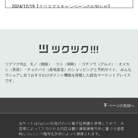
2024/12/19
【クリスマスキャンペーンのお知らせ】
2024/12/13
今夜、最大の天体ショー
2024/12/10
本日12月10日は特別なチャンスの日！
2024/12/01
新月無料一斉開運セッション中止のお知らせ
2024/11/15
【満月無料相談会・無料開運セッション（ショ
ートバージョン）zoomIDのおしらせ】
ツクツク!!!は、モノ（物販）・コト（体験）・ゴチソウ（グルメ）・オメカ
2024/11/14
【お知らせ】16日土曜 満月無料なんでも相談
シ（美容）・チョクバイ（産地直送）のショッピングと予約サイト。
みんな
会・天賦の才開セッション（ショートバージョ
でシェアし合うおすそわけポイント機能を搭載した総合マーケットプレイス
ン）
です。
2024/11/02
奇門遁甲吉方位のお知らせ
2024/10/31
11月１日 新月無料相談会、一斉無料開運セッ
ション（ショートバージョン）zoomIDのお知
らせ
当サイトはDigiCert社発行のSSL電子証明書を使用しており、お
2024/10/29
新月無料相談会、無料開運セッション（ショー
客様によって入力される内容は個人情報保護方針に基づき送信
トバージョン）のお知らせ
時にSSLという暗号化技術によって保護されます。