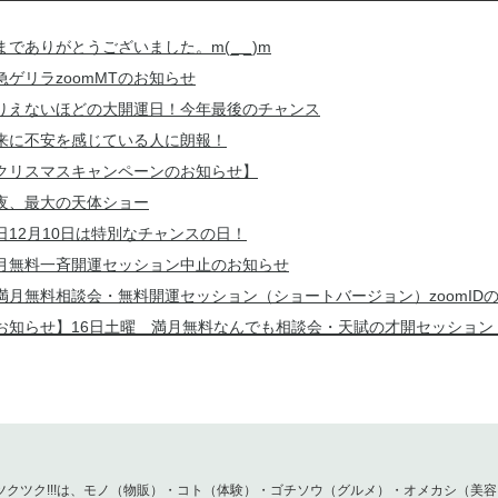
までありがとうございました。m(_ _)m
急ゲリラzoomMTのお知らせ
りえないほどの大開運日！今年最後のチャンス
来に不安を感じている人に朗報！
クリスマスキャンペーンのお知らせ】
夜、最大の天体ショー
日12月10日は特別なチャンスの日！
月無料一斉開運セッション中止のお知らせ
満月無料相談会・無料開運セッション（ショートバージョン）zoomID
お知らせ】16日土曜 満月無料なんでも相談会・天賦の才開セッション
門遁甲吉方位のお知らせ
1月１日 新月無料相談会、一斉無料開運セッション（ショートバージョン）
月無料相談会、無料開運セッション（ショートバージョン）のお知らせ
メルマガ】このサインがきたら、本物です。間違いありません！
正です。汗
ツクツク!!!は、モノ（物販）・コト（体験）・ゴチソウ（グルメ）・オメカシ（美