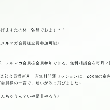
。
あげますたの林 弘昌でおます＾＾
にメルマガ会員様全員参加可能♪
が、メルマガ会員様全員参加できる、無料相談会を毎月２
倶楽部会員様新月一斉無料開運セッションに、Zoomの案
ガ会員様の一言で、迷いが吹っ飛びました♪
えんちゃうん？いや是非やろう♪