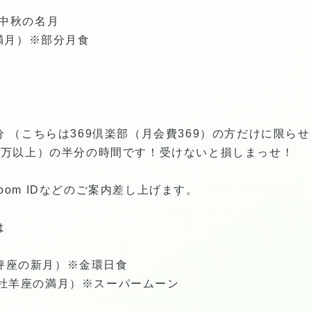
中秋の名月
の満月）※部分月食
分 （こちらは369倶楽部（月会費369）の方だけに限ら
1万以上）の半分の時間です！受けないと損しまっせ！
om IDなどのご案内差し上げます。
は
（天秤座の新月）※金環日食
27（牡羊座の満月）※スーパームーン