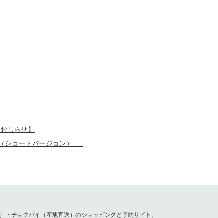
のおしらせ】
（ショートバージョン）
zoomIDのお知らせ
容）・チョクバイ（産地直送）のショッピングと予約サイト。