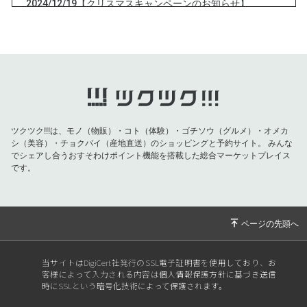
2024/12/19
【クリスマスキャンペーンのお知らせ】
2024/12/13
今夜、最大の天体ショー
2024/12/10
本日12月10日は特別なチャンスの日！
2024/12/01
新月無料一斉開運セッション中止のお知らせ
2024/11/15
【満月無料相談会・無料開運セッション（ショ
ートバージョン）zoomIDのおしらせ】
ツクツク!!!は、モノ（物販）・コト（体験）・ゴチソウ（グルメ）・オメカ
2024/11/14
【お知らせ】16日土曜 満月無料なんでも相談
シ（美容）・チョクバイ（産地直送）のショッピングと予約サイト。
みんな
会・天賦の才開セッション（ショートバージョ
でシェアし合うおすそわけポイント機能を搭載した総合マーケットプレイス
ン）
です。
2024/11/02
奇門遁甲吉方位のお知らせ
2024/10/31
11月１日 新月無料相談会、一斉無料開運セッ
ション（ショートバージョン）zoomIDのお知
らせ
当サイトはDigiCert社発行のSSL電子証明書を使用しており、お
2024/10/29
新月無料相談会、無料開運セッション（ショー
客様によって入力される内容は個人情報保護方針に基づき送信
トバージョン）のお知らせ
時にSSLという暗号化技術によって保護されます。
2024/10/17
【メルマガ】このサインがきたら、本物です。