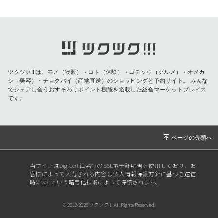
2024/12/10
本日12月10日は特別なチャンスの日！
2024/12/01
新月無料一斉開運セッション中止のお知らせ
2024/11/15
【満月無料相談会・無料開運セッション（ショ
ートバージョン）zoomIDのおしらせ】
ツクツク!!!は、モノ（物販）・コト（体験）・ゴチソウ（グルメ）・オメカ
2024/11/14
【お知らせ】16日土曜 満月無料なんでも相談
シ（美容）・チョクバイ（産地直送）のショッピングと予約サイト。
みんな
会・天賦の才開セッション（ショートバージョ
でシェアし合うおすそわけポイント機能を搭載した総合マーケットプレイス
ン）
です。
2024/11/02
奇門遁甲吉方位のお知らせ
2024/10/31
11月１日 新月無料相談会、一斉無料開運セッ
ション（ショートバージョン）zoomIDのお知
らせ
当サイトはDigiCert社発行のSSL電子証明書を使用しており、お
2024/10/29
新月無料相談会、無料開運セッション（ショー
客様によって入力される内容は個人情報保護方針に基づき送信
トバージョン）のお知らせ
時にSSLという暗号化技術によって保護されます。
2024/10/17
【メルマガ】このサインがきたら、本物です。
間違いありません！
© 2012-2026 ツクツク!!! All Rights Reserved.