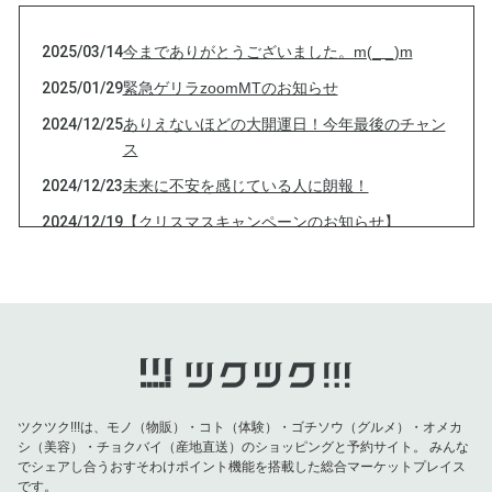
2025/03/14
今までありがとうございました。m(_ _)m
2025/01/29
緊急ゲリラzoomMTのお知らせ
2024/12/25
ありえないほどの大開運日！今年最後のチャン
ス
2024/12/23
未来に不安を感じている人に朗報！
2024/12/19
【クリスマスキャンペーンのお知らせ】
2024/12/13
今夜、最大の天体ショー
2024/12/10
本日12月10日は特別なチャンスの日！
2024/12/01
新月無料一斉開運セッション中止のお知らせ
2024/11/15
【満月無料相談会・無料開運セッション（ショ
ートバージョン）zoomIDのおしらせ】
ツクツク!!!は、モノ（物販）・コト（体験）・ゴチソウ（グルメ）・オメカ
2024/11/14
【お知らせ】16日土曜 満月無料なんでも相談
シ（美容）・チョクバイ（産地直送）のショッピングと予約サイト。
みんな
会・天賦の才開セッション（ショートバージョ
でシェアし合うおすそわけポイント機能を搭載した総合マーケットプレイス
ン）
です。