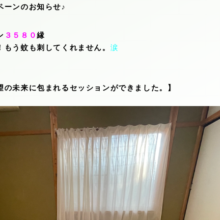
ペーンのお知らせ♪
ン
３５８０
縁
！もう蚊も刺してくれません。
涙
望の未来に包まれるセッションができました。】