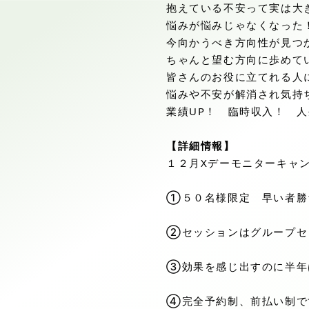
抱えている不安って実は大
悩みが悩みじゃなくなった
今向かうべき方向性が見つ
ちゃんと望む方向に歩めて
皆さんのお役に立てれる人
悩みや不安が解消され気持
業績UP！ 臨時収入！ 
【詳細情報】
１２月Xデーモニターキャ
①５０名様限定 早い者勝
②セッションはグループセ
③効果を感じ出すのに半年
④完全予約制、前払い制で