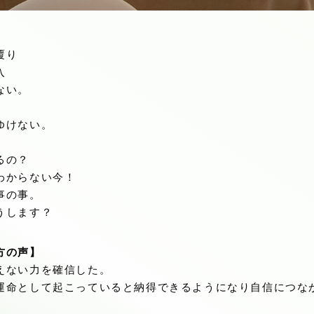
覆り
入
ない。
ゆけない。
るの？
わからない今！
事の事。
うします？
方の声】
えない力を確信した。
運命として起こっていると納得できるようになり自信につな