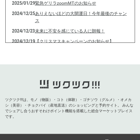
2025/01/29
緊急ゲリラzoomMTのお知らせ
2024/12/25
ありえないほどの大開運日！今年最後のチャン
ス
2024/12/23
未来に不安を感じている人に朗報！
2024/12/19
【クリスマスキャンペーンのお知らせ】
2024/12/13
今夜、最大の天体ショー
2024/12/10
本日12月10日は特別なチャンスの日！
2024/12/01
新月無料一斉開運セッション中止のお知らせ
2024/11/15
【満月無料相談会・無料開運セッション（ショ
ートバージョン）zoomIDのおしらせ】
ツクツク!!!は、モノ（物販）・コト（体験）・ゴチソウ（グルメ）・オメカ
2024/11/14
【お知らせ】16日土曜 満月無料なんでも相談
シ（美容）・チョクバイ（産地直送）のショッピングと予約サイト。
みんな
会・天賦の才開セッション（ショートバージョ
でシェアし合うおすそわけポイント機能を搭載した総合マーケットプレイス
ン）
です。
2024/11/02
奇門遁甲吉方位のお知らせ
2024/10/31
11月１日 新月無料相談会、一斉無料開運セッ