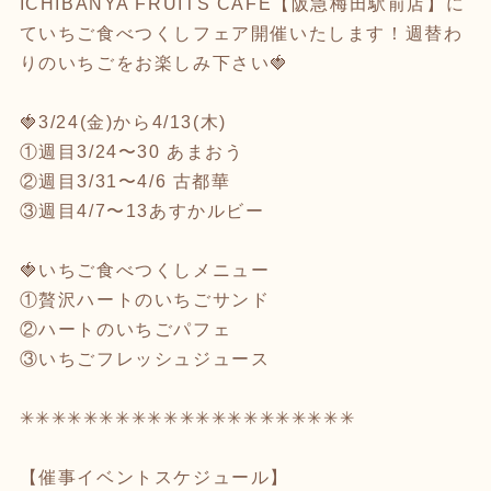
ICHIBANYA FRUITS CAFE【阪急梅田駅前店】に
ていちご食べつくしフェア開催いたします！週替わ
りのいちごをお楽しみ下さい🍓
🍓3/24(金)から4/13(木)
①週目3/24〜30 あまおう
②週目3/31〜4/6 古都華
③週目4/7〜13あすかルビー
🍓いちご食べつくしメニュー
①贅沢ハートのいちごサンド
②ハートのいちごパフェ
③いちごフレッシュジュース
✳︎✳︎✳︎✳︎✳︎✳︎✳︎✳︎✳︎✳︎✳︎✳︎✳︎✳︎✳︎✳︎✳︎✳︎✳︎✳︎✳︎
【催事イベントスケジュール】