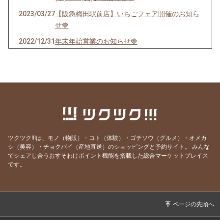
2023/03/27
【阪急梅田駅前店】いちごフェア開催のお知ら
せ🍓
2022/12/31
年末年始営業のお知らせ🍓
2022/03/07
フードロスを救え‼️「オリーブオイル」
2022/02/21
2/21お買い得情報です🛒
2022/01/31
1/31限定‼️23:59までの全員プレゼントキャンペ
ーン！
2021/07/04
フルーツサンドICHIBANYA【ポイント増やそう
キャンペーン】7/4配信
ツクツク!!!は、モノ（物販）・コト（体験）・ゴチソウ（グルメ）・オメカ
2021/05/20
お得！おいしいプリン発見👀‼️
シ（美容）・チョクバイ（産地直送）のショッピングと予約サイト。
みんな
でシェアし合うおすそわけポイント機能を搭載した総合マーケットプレイス
2021/03/29
3月29日‼︎なんばウォーク店OPEN🍓のお知らせ
です。
2021/02/24
NEW SHOP オープンいたしました🍓《近鉄百
貨店東大阪店》
2020/12/01
お得！キャベツ1箱8玉入り400円(税込)👛