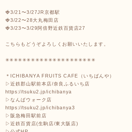
🍓3/21〜3/27JR京都駅
🍓3/22〜28大丸梅田店
🍓3/23〜3/29阿倍野近鉄百貨店27
こちらもどうぞよろしくお願いいたします。
✳︎✳︎✳︎✳︎✳︎✳︎✳︎✳︎✳︎✳︎✳︎✳︎✳︎✳︎✳︎✳︎✳︎✳︎✳︎✳︎✳︎
＊ICHIBANYA FRUITS CAFE（いちばんや）
▷近鉄郡山駅前本店/奈良ふるいち店
https://tsuku2.jp/ichibanya
▷なんばウォーク店
https://tsuku2.jp/ichibanya3
▷阪急梅田駅前店
▷近鉄百貨店(生駒店/東大阪店)
▷公式HP