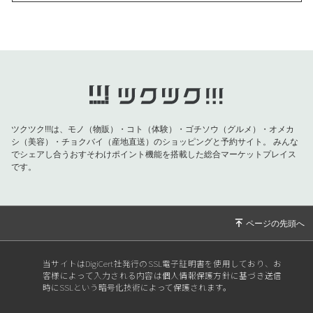
2025/11/06
◇◇◇高階整骨院からのお知らせ◇◇◇2025.1
1.6
2025/09/23
◇◇◇高階整骨院からのお知らせ◇◇◇ ご協
力ください
2025/08/10
◇◇◇高階整骨院からのお知らせ◇◇◇2025.
8.10
2025/05/26
◇◇◇高階整骨院からのお知らせ◇◇◇2025.
ツクツク!!!は、モノ（物販）・コト（体験）・ゴチソウ（グルメ）・オメカ
5.26
シ（美容）・チョクバイ（産地直送）のショッピングと予約サイト。
みんな
でシェアし合うおすそわけポイント機能を搭載した総合マーケットプレイス
2025/04/14
◇◇◇高階整骨院からのお知らせ◇◇◇2025.
です。
4.14
2025/03/15
明日3月16日(日)丹波市春日町『おばあちゃん
の里』でマルシェ行います🛒
2025/01/31
イベント&キャンペーンのお知らせ！
当サイトはDigiCert社発行のSSL電子証明書を使用しており、お
2025/01/05
年始のご挨拶/高階整骨院
客様によって入力される内容は個人情報保護方針に基づき送信
時にSSLという暗号化技術によって保護されます。
2024/12/23
年末年始のお知らせ
2024/11/20
◇◇◇高階整骨院からのお知らせ◇◇◇2024.1