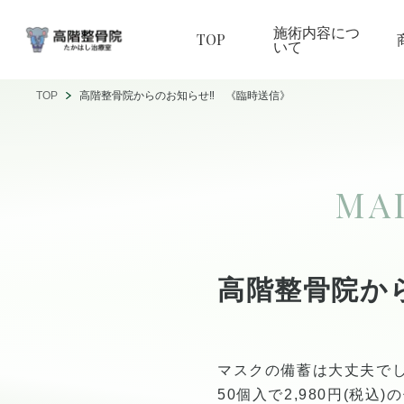
施術内容につ
TOP
いて
TOP
高階整骨院からのお知らせ‼︎ 《臨時送信》
MA
高階整骨院か
マスクの備蓄は大丈夫で
50個入で2,980円(税