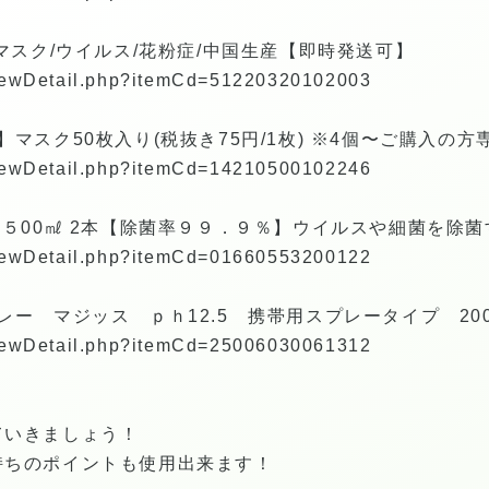
マスク/ウイルス/花粉症/中国生産【即時発送可】
/viewDetail.php?itemCd=51220320102003
マスク50枚入り(税抜き75円/1枚) ※4個〜ご購入の方
/viewDetail.php?itemCd=14210500102246
ア５00㎖ 2本【除菌率９９．９％】ウイルスや細菌を除菌
/viewDetail.php?itemCd=01660553200122
レー マジッス ｐｈ12.5 携帯用スプレータイプ 20
/viewDetail.php?itemCd=25006030061312
ていきましょう！
持ちのポイントも使用出来ます！