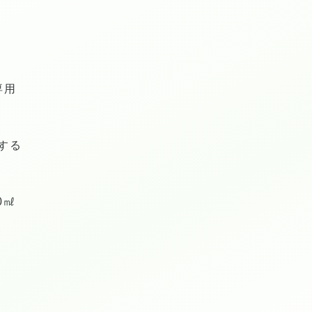
専用
する
0㎖