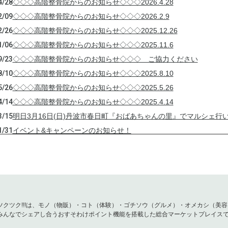
4/28
◇◇◇高階整骨院からのお知らせ◇◇◇2026.4.28
2/09
◇◇◇高階整骨院からのお知らせ◇◇◇2026.2.9
2/26
◇◇◇高階整骨院からのお知らせ◇◇◇2025.12.26
1/06
◇◇◇高階整骨院からのお知らせ◇◇◇2025.11.6
9/23
◇◇◇高階整骨院からのお知らせ◇◇◇ ご協力ください
8/10
◇◇◇高階整骨院からのお知らせ◇◇◇2025.8.10
5/26
◇◇◇高階整骨院からのお知らせ◇◇◇2025.5.26
4/14
◇◇◇高階整骨院からのお知らせ◇◇◇2025.4.14
3/15
明日3月16日(日)丹波市春日町『おばあちゃんの里』でマルシェ行い
1/31
イベント&キャンペーンのお知らせ！
1/05
年始のご挨拶/高階整骨院
2/23
年末年始のお知らせ
1/20
◇◇◇高階整骨院からのお知らせ◇◇◇2024.11.20
8/10
◇◇◇高階整骨院からのお知らせ◇◇◇2024.8.10
4/17
高階整骨院からのご案内！！！「TAMBA100マイルアドベンチャ
ツクツク!!!は、モノ（物販）・コト（体験）・ゴチソウ（グルメ）・オメカシ（美
みんなでシェアし合うおすそわけポイント機能を搭載した総合マーケットプレイス
4/01
▼▲▼▲ 高階整骨院からのお知らせ！ 4月1日(月) ▲▼▲▼