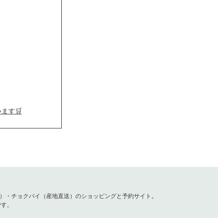
ます🛒
ートレイル」
容）・チョクバイ（産地直送）のショッピングと予約サイト。
です。