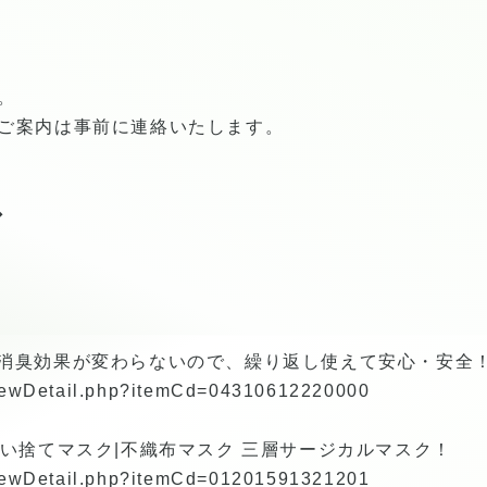
。
のご案内は事前に連絡いたします。
◆
・消臭効果が変わらないので、繰り返し使えて安心・安全
/viewDetail.php?itemCd=04310612220000
使い捨てマスク|不織布マスク 三層サージカルマスク！
/viewDetail.php?itemCd=01201591321201