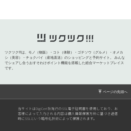
2025/11/06
◇◇◇高階整骨院からのお知らせ◇◇◇2025.1
1.6
2025/09/23
◇◇◇高階整骨院からのお知らせ◇◇◇ ご協
力ください
2025/08/10
◇◇◇高階整骨院からのお知らせ◇◇◇2025.
8.10
2025/05/26
◇◇◇高階整骨院からのお知らせ◇◇◇2025.
ツクツク!!!は、モノ（物販）・コト（体験）・ゴチソウ（グルメ）・オメカ
5.26
シ（美容）・チョクバイ（産地直送）のショッピングと予約サイト。
みんな
でシェアし合うおすそわけポイント機能を搭載した総合マーケットプレイス
2025/04/14
◇◇◇高階整骨院からのお知らせ◇◇◇2025.
です。
4.14
2025/03/15
明日3月16日(日)丹波市春日町『おばあちゃん
の里』でマルシェ行います🛒
2025/01/31
イベント&キャンペーンのお知らせ！
当サイトはDigiCert社発行のSSL電子証明書を使用しており、お
2025/01/05
年始のご挨拶/高階整骨院
客様によって入力される内容は個人情報保護方針に基づき送信
時にSSLという暗号化技術によって保護されます。
2024/12/23
年末年始のお知らせ
2024/11/20
◇◇◇高階整骨院からのお知らせ◇◇◇2024.1