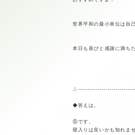
世界平和の最小単位は自
本日も喜びと感謝に満ち
△---------------------------
◆答えは。
⑤です。
寝入りは良いかも知れま