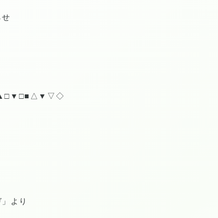
らせ
▲□▼□■△▼▽◇
ガ」より