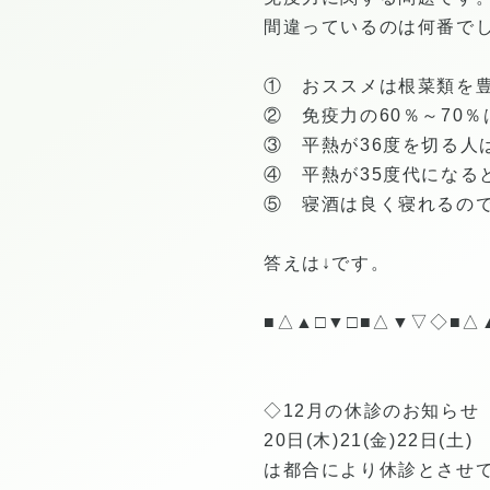
間違っているのは何番で
① おススメは根菜類を
② 免疫力の60％～70
③ 平熱が36度を切る人
④ 平熱が35度代になる
⑤ 寝酒は良く寝れるの
答えは↓です。
■△▲□▼□■△▼▽◇■△
◇12月の休診のお知らせ
20日(木)21(金)22日(土)
は都合により休診とさせ