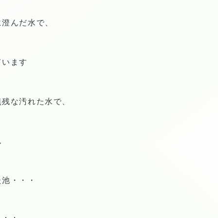
に澄んだ水で、
ています
無残な汚れた水で、
ん
た池・・・