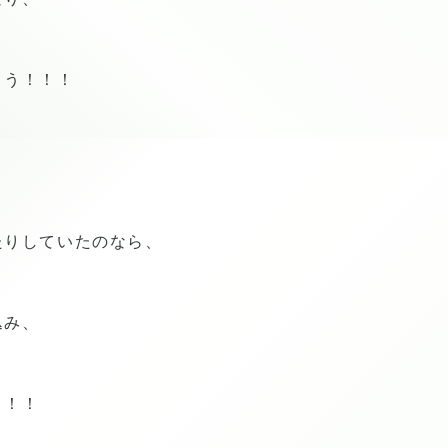
まう！！！
、
たりしていたのなら、
込み、
！！！