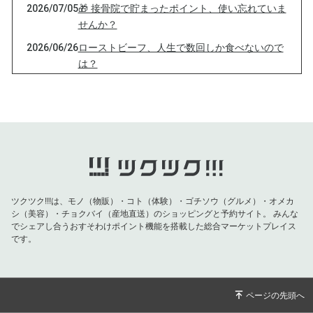
2026/07/05
🎁 接骨院で貯まったポイント、使い忘れていま
せんか？
2026/06/26
ローストビーフ、人生で数回しか食べないので
は？
2026/06/09
京都大学の教授の話を聞いてきました
2026/05/29
小学生が考えたナフサ対策が、的を射ている件
2026/05/22
水だけでも２，３週間生きられるらしいです
ね。
2026/05/12
IKEAのソフトクリームはずっと50円で助かる
2026/04/24
食べたいのではない、採りたいんだ
ツクツク!!!は、モノ（物販）・コト（体験）・ゴチソウ（グルメ）・オメカ
シ（美容）・チョクバイ（産地直送）のショッピングと予約サイト。
みんな
2026/04/17
ダイヤモンドを発掘してきました！
でシェアし合うおすそわけポイント機能を搭載した総合マーケットプレイス
です。
2026/04/08
なんで新年度って４月からなの？って聞かれま
した
2026/03/25
通知表がない小学校もあるらしいですね
2026/03/17
年に１度の貴重なホワイトデーを・・・