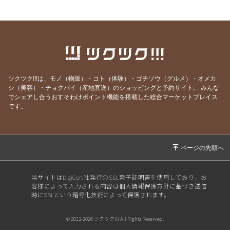
2026/07/19
本当に全ては自分だった…！これが分かれば何
も怖くなくなります
2026/07/13
世界を照らす《灯火》は私自身だった
2026/07/12
あの人を「酷い人」にしていたのは、私だった
2026/07/05
とことん自分と向き合うと人生はここまで変わ
ツクツク!!!は、モノ（物販）・コト（体験）・ゴチソウ（グルメ）・オメカ
る
シ（美容）・チョクバイ（産地直送）のショッピングと予約サイト。
みんな
でシェアし合うおすそわけポイント機能を搭載した総合マーケットプレイス
2026/06/30
自分のことが一番わからない
です。
2026/06/29
そりゃ売れないわけだ(苦笑)
2026/06/21
「欲しい」を手放せば、願いは叶う
2026/06/19
自由に生きるには起業するしかないの？
2026/06/17
ちゃんと自分を甘やかしていますか？ (見やす
当サイトはDigiCert社発行のSSL電子証明書を使用しており、お
さ改良版)
客様によって入力される内容は個人情報保護方針に基づき送信
時にSSLという暗号化技術によって保護されます。
2026/06/15
ヒーラー夫婦のWSと真逆？！いつもと何が違
う？開催直前、質問にお答え
© 2012-2026 ツクツク!!! All Rights Reserved.
2026/06/14
ブロックが外れたら、世界は一気に広がる