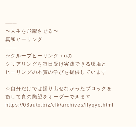
⁡
───
〜人生を飛躍させる〜
真和ヒーリング
───
☆グループヒーリング＋αの
クリアリングを毎日受け実践できる環境と
ヒーリングの本質の学びを提供しています
⁡
☆自分だけでは掘り出せなかったブロックを
癒して真の願望をオーダーできます
https://03auto.biz/clk/archives/lfyqye.html