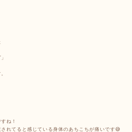
た
グ」
す。
ですね！
されてると感じている身体のあちこちが痛いです😅