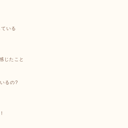
じている
ら感じたこと
いるの?
!