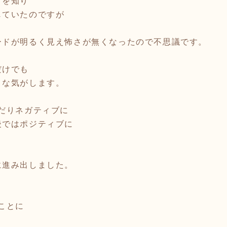
とを知り
じていたのですが
ードが明るく見え怖さが無くなったので不思議です。
だけでも
うな気がします。
だりネガティブに
後ではポジティブに
に進み出しました。
・
ことに