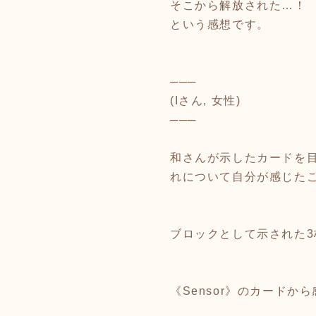
そこから解放された…！
という感想です。
───
(Iさん, 女性)
───
和さんが示したカードを
れについて自分が感じた
ブロックとして示された
《Sensor》のカードか