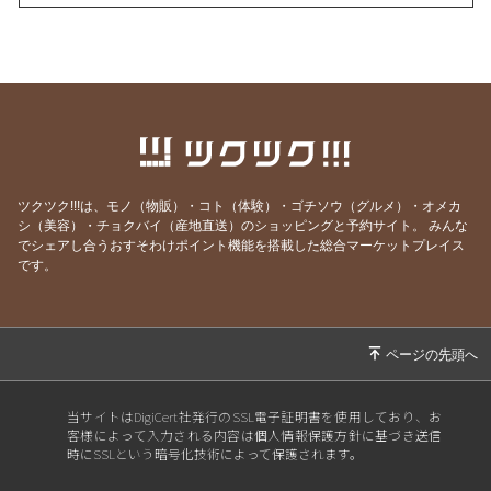
2026/08/04
インナーチャイルドの声を聴くのは難しい？
2026/07/30
理想を目指すほど上手くいかない理由
2026/07/29
最も楽に、しかも確実に人生を好転させる方法
2026/07/25
ヒーリングが効く人、 現実を変えた人の共通点
とは？
2026/07/20
ごめんなさい！WSの申込みが出来なくなって
ツクツク!!!は、モノ（物販）・コト（体験）・ゴチソウ（グルメ）・オメカ
ました💦
シ（美容）・チョクバイ（産地直送）のショッピングと予約サイト。
みんな
でシェアし合うおすそわけポイント機能を搭載した総合マーケットプレイス
2026/07/19
本当に全ては自分だった…！これが分かれば何
です。
も怖くなくなります
2026/07/13
世界を照らす《灯火》は私自身だった
2026/07/12
あの人を「酷い人」にしていたのは、私だった
2026/07/05
とことん自分と向き合うと人生はここまで変わ
る
当サイトはDigiCert社発行のSSL電子証明書を使用しており、お
客様によって入力される内容は個人情報保護方針に基づき送信
2026/06/30
自分のことが一番わからない
時にSSLという暗号化技術によって保護されます。
2026/06/29
そりゃ売れないわけだ(苦笑)