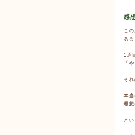
感
この
ある
1通
「や
それ
本当
理想
とい