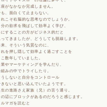
講座がなかなか完成しません。
でも、面白くて止まらない。
これこそ右脳的な思考なのでしょうか。
自分の欲求を飛ばして効率よく学び、
形にすることの方がビジネス的だと
思ってきましたが、どうしても脱線します。
本来、そういう気質なのに、
それを押し隠して効率よく過ごすことを
ここ数年していました。
起業やマーケティングを学んだり、
枠組みの中でトライしたり。
そうしないと自分をコントロール
できないと思い込んでいたようです。
人生の進路さえ家族（兄）の言う通り。
その辺にブロックがあるのだろうと感じます。
メルマガを読むと