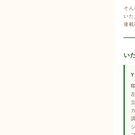
そん
いた
連載
い