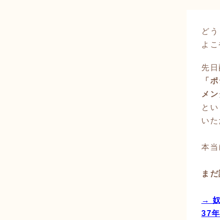
どう
よこ
先日
「ポ
メン
とい
いた
本当
まだ
→ 
37