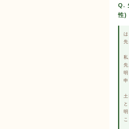
Q
性)
は
先
私
先
明
申
土
と
明
こ