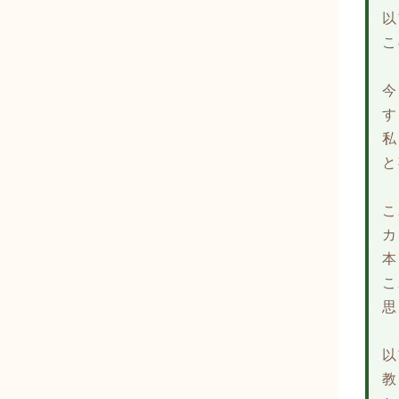
以
こ
今
す
私
と
こ
カ
本
こ
思
以
教