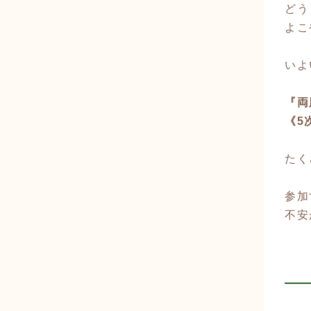
どう
よこや
いよ
『両
《5
たく
参加
不安