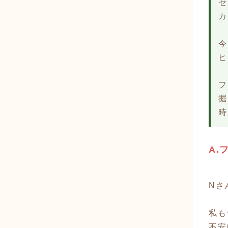
セ
カ
今
ヒ
フ
掘
時
A.
Nさ
私も
不安