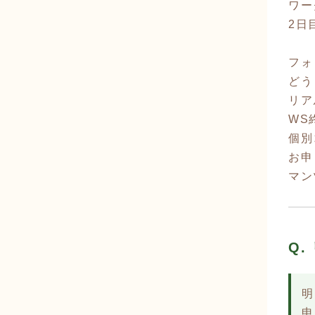
ワー
2日
フォ
どう
リア
WS
個別
お申
マン
Q
明
申