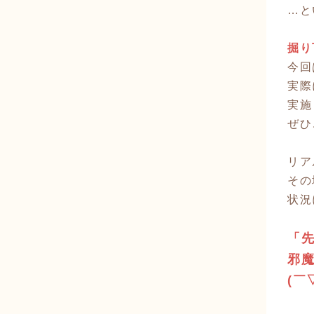
…と
掘り
今回
実際
実施
ぜひ
リア
その
状況
「
邪
(￣