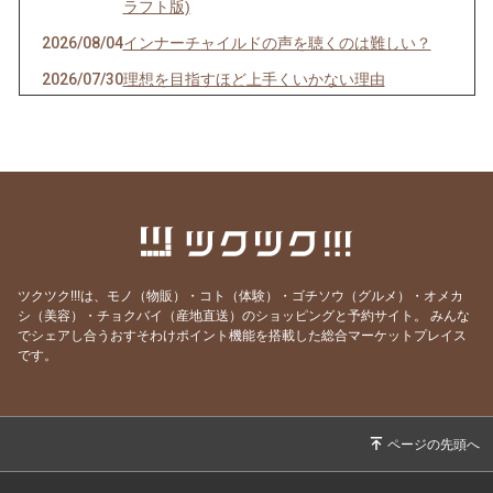
ラフト版)
2026/08/04
インナーチャイルドの声を聴くのは難しい？
2026/07/30
理想を目指すほど上手くいかない理由
2026/07/29
最も楽に、しかも確実に人生を好転させる方法
2026/07/25
ヒーリングが効く人、 現実を変えた人の共通点
とは？
2026/07/20
ごめんなさい！WSの申込みが出来なくなって
ました💦
2026/07/19
本当に全ては自分だった…！これが分かれば何
ツクツク!!!は、モノ（物販）・コト（体験）・ゴチソウ（グルメ）・オメカ
も怖くなくなります
シ（美容）・チョクバイ（産地直送）のショッピングと予約サイト。
みんな
でシェアし合うおすそわけポイント機能を搭載した総合マーケットプレイス
2026/07/13
世界を照らす《灯火》は私自身だった
です。
2026/07/12
あの人を「酷い人」にしていたのは、私だった
2026/07/05
とことん自分と向き合うと人生はここまで変わ
る
2026/06/30
自分のことが一番わからない