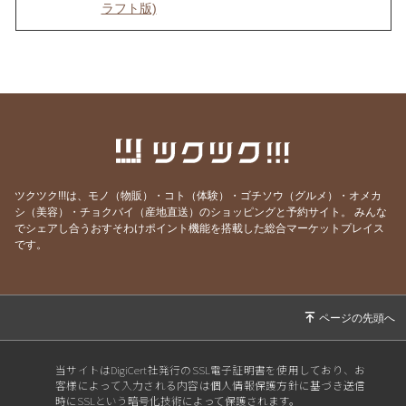
ラフト版)
2026/08/04
インナーチャイルドの声を聴くのは難しい？
2026/07/30
理想を目指すほど上手くいかない理由
2026/07/29
最も楽に、しかも確実に人生を好転させる方法
2026/07/25
ヒーリングが効く人、 現実を変えた人の共通点
とは？
2026/07/20
ごめんなさい！WSの申込みが出来なくなって
ツクツク!!!は、モノ（物販）・コト（体験）・ゴチソウ（グルメ）・オメカ
ました💦
シ（美容）・チョクバイ（産地直送）のショッピングと予約サイト。
みんな
でシェアし合うおすそわけポイント機能を搭載した総合マーケットプレイス
2026/07/19
本当に全ては自分だった…！これが分かれば何
です。
も怖くなくなります
2026/07/13
世界を照らす《灯火》は私自身だった
2026/07/12
あの人を「酷い人」にしていたのは、私だった
2026/07/05
とことん自分と向き合うと人生はここまで変わ
る
当サイトはDigiCert社発行のSSL電子証明書を使用しており、お
客様によって入力される内容は個人情報保護方針に基づき送信
2026/06/30
自分のことが一番わからない
時にSSLという暗号化技術によって保護されます。