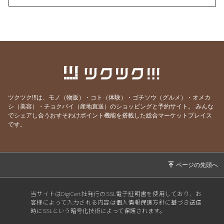
2026/08/04
インナーチャイルドの声を聴くのは難しい？
2026/07/30
理想を目指すほど上手くいかない理由
2026/07/29
最も楽に、しかも確実に人生を好転させる方法
2026/07/25
ヒーリングが効く人、 現実を変えた人の共通点
とは？
2026/07/20
ごめんなさい！WSの申込みが出来なくなって
ツクツク!!!は、モノ（物販）・コト（体験）・ゴチソウ（グルメ）・オメカ
ました💦
シ（美容）・チョクバイ（産地直送）のショッピングと予約サイト。
みんな
でシェアし合うおすそわけポイント機能を搭載した総合マーケットプレイス
2026/07/19
本当に全ては自分だった…！これが分かれば何
です。
も怖くなくなります
2026/07/13
世界を照らす《灯火》は私自身だった
2026/07/12
あの人を「酷い人」にしていたのは、私だった
2026/07/05
とことん自分と向き合うと人生はここまで変わ
る
当サイトはDigiCert社発行のSSL電子証明書を使用しており、お
客様によって入力される内容は個人情報保護方針に基づき送信
2026/06/30
自分のことが一番わからない
時にSSLという暗号化技術によって保護されます。
2026/06/29
そりゃ売れないわけだ(苦笑)