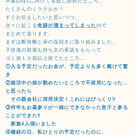
早速Day1に向けて実践し始めたところ、
たくさんのミラクルが！
すぐお伝えしたいと思いつつ、
次々に起こる
奇跡が溜まってしまった
ので
まとめて送ります。
まずは断捨離と床の塩拭きに取り組みました。
子供達の部屋も持ち主の承諾をもらって
ゴミ袋１０袋以上捨てたところ…
①入る予定だったお金が、予定よりも多く戴けて驚
き
②就活中の娘が勤めたいところで不採用になった…
と思ったら
その親会社に採用決定！これにはびっくり‼️
③何年もお墓参りが一緒にできなかった息子と参る
ことができた‼️
家族4人揃いました
④棚経の日、私ひとりの予定だったのに、