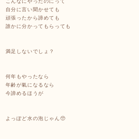
こんなにやったのにって
自分に言い聞かせても
頑張ったから諦めても
誰かに分かってもらっても
⁡
⁡
満足しないでしょ？
⁡
何年もやったなら
年齢が氣になるなら
今諦めるほうが
⁡
⁡
よっぽど水の泡じゃん🥺
⁡
⁡