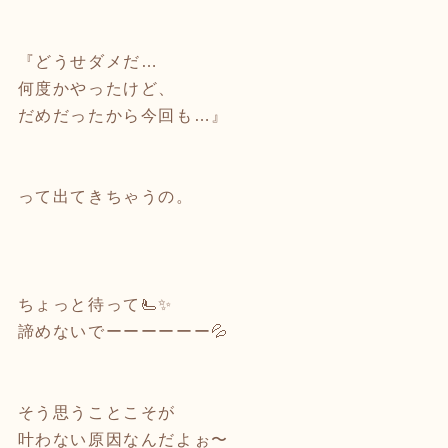
⁡
『どうせダメだ…
何度かやったけど、
だめだったから今回も…』
⁡
って出てきちゃうの。
⁡
⁡
⁡
ちょっと待って🫷✨
諦めないでーーーーーー💦
⁡
⁡
そう思うことこそが
叶わない原因なんだよぉ〜