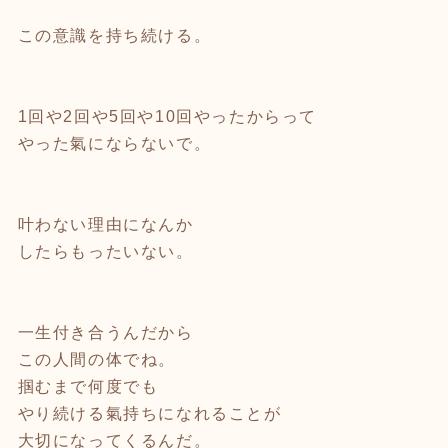
この意識を持ち続ける。
⁡
⁡
1回や2回や5回や10回やったからって
やった氣にならないで。
叶わない理由になんか
したらもったいない。
⁡
⁡
一生付き合うんだから
この人間の体でね。
掴むまで何度でも
やり続ける氣持ちになれることが
大切になってくるんだ。