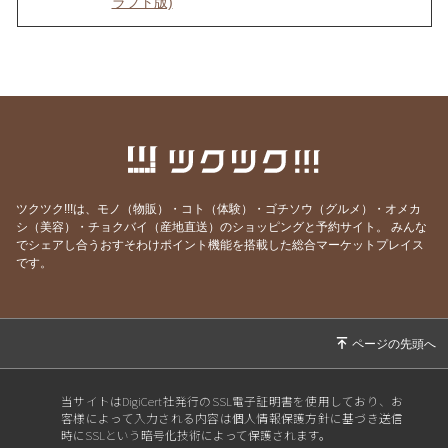
ラフト版)
2026/08/04
インナーチャイルドの声を聴くのは難しい？
2026/07/30
理想を目指すほど上手くいかない理由
2026/07/29
最も楽に、しかも確実に人生を好転させる方法
2026/07/25
ヒーリングが効く人、 現実を変えた人の共通点
とは？
2026/07/20
ごめんなさい！WSの申込みが出来なくなって
ツクツク!!!は、モノ（物販）・コト（体験）・ゴチソウ（グルメ）・オメカ
ました💦
シ（美容）・チョクバイ（産地直送）のショッピングと予約サイト。
みんな
でシェアし合うおすそわけポイント機能を搭載した総合マーケットプレイス
2026/07/19
本当に全ては自分だった…！これが分かれば何
です。
も怖くなくなります
2026/07/13
世界を照らす《灯火》は私自身だった
2026/07/12
あの人を「酷い人」にしていたのは、私だった
2026/07/05
とことん自分と向き合うと人生はここまで変わ
る
当サイトはDigiCert社発行のSSL電子証明書を使用しており、お
客様によって入力される内容は個人情報保護方針に基づき送信
2026/06/30
自分のことが一番わからない
時にSSLという暗号化技術によって保護されます。