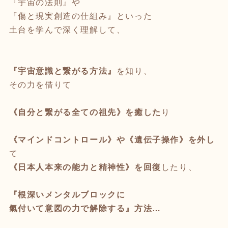
『宇宙の法則』や
『傷と現実創造の仕組み』といった
土台を学んで深く理解して、
『宇宙意識と繋がる方法』
を知り、
その力を借りて
《自分と繋がる全ての祖先》を癒した
り
《マインドコントロール》や《遺伝子操作》を外し
て
《日本人本来の能力と精神性》を回復
したり、
『根深いメンタルブロックに
氣付いて意図の力で解除する』方法…