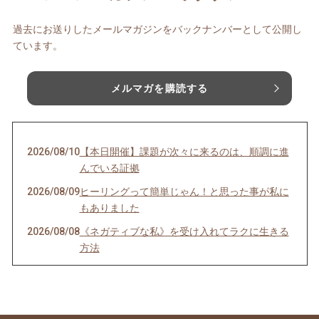
過去にお送りしたメールマガジンをバックナンバーとして公開し
ています。
メルマガを購読する
2026/08/10
【本日開催】課題が次々に来るのは、順調に進
んでいる証拠
2026/08/09
ヒーリングって簡単じゃん！と思った事が私に
もありました
2026/08/08
《ネガティブな私》を受け入れてラクに生きる
方法
2026/08/06
《毒親育ち》こそ 人生の後半から幸せになれる
理由
2026/08/04
インナーチャイルドの声を聴くのは難しい？