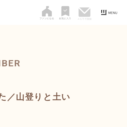
MBER
た／山登りと土い