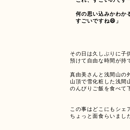
これ、すごいのです
何の思い込みかわか
すごいですね
😄
」
その日は久しぶりに子
預けて自由な時間が持
真由美さんと浅間山の
山頂で雪化粧した浅間
のんびりご飯を食べて
この事はどこにもシェ
ちょっと面食らいまし