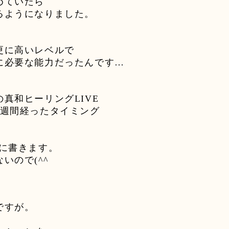
めていたら
るようになりました。
更に高いレベルで
に必要な能力だったんです
…
の真和ヒーリング
LIVE
週間経ったタイミング
に書きます。
ないので
(^^
ゞ
ですが。