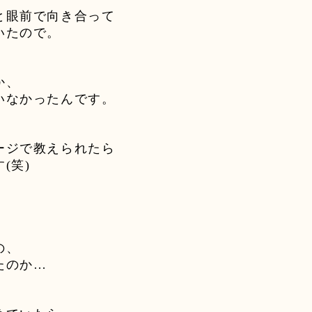
と眼前で向き合って
いたので。
か、
いなかったんです。
ージで教えられたら
す
(
笑
)
の、
たのか
…