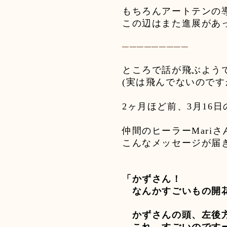
もちろんアートテンの
この辺はまた進展があ
─────────
ところで話が飛ぶよう
(
実は飛んでないのです
2
ヶ月ほど前、
3
月
16
日
仲間のヒーラー
Mari
さ
こんなメッセージが届
「かずさん！
なんかすごいもの開
かずさんの頭、左後