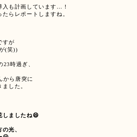
導入も計画しています
…
！
ったらレポートしますね。
ですが
が
(
笑
))
の
23
時過ぎ、
んから唐突に
きました。
花しましたね
😄
方の光、