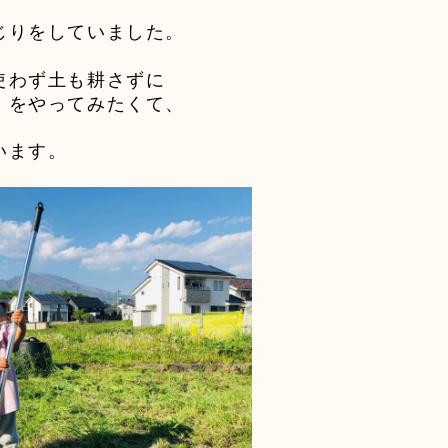
じりをしていました。
使わず土も耕さずに
》をやってみたくて、
います。