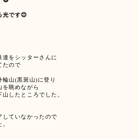
ー
😃
る光です
😊
供達をシッターさんに
てたので
外輪山
(
黒斑山
)
に登り
山を眺めながら
下山したところでした。
アしていなかったので
た。