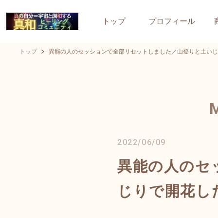
トップ
プロフィール
トップ
異能の人のセッションで全部リセットしました／山登りと土いじ
2022/06/09
異能の人のセ
じりで開花し