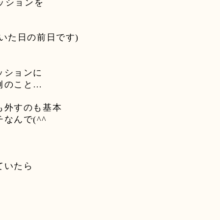
ッションを
いた日の前日です
)
ッションに
例のこと
…
も外すのも基本
チなんで
(^^
ゞ
ていたら
」