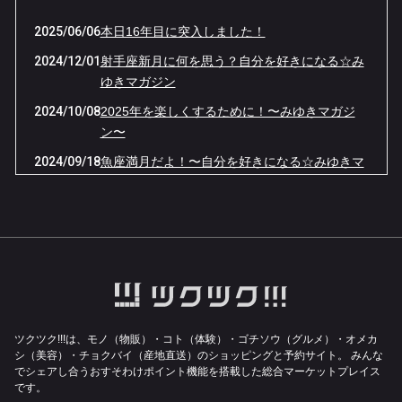
2025/06/06
本日16年目に突入しました！
2024/12/01
射手座新月に何を思う？自分を好きになる☆み
ゆきマガジン
2024/10/08
2025年を楽しくするために！〜みゆきマガジ
ン〜
2024/09/18
魚座満月だよ！〜自分を好きになる☆みゆきマ
ガジン〜
2024/06/06
ありがとう！15年目突入☆自分を好きになる☆
みゆきマガジン
2024/05/06
体の声を聞く〜みゆきマガジン〜
2024/03/12
ツーソン販売会いたします！
2024/01/08
2024年お役立ち石！〜みゆきマガジン〜
ツクツク!!!は、モノ（物販）・コト（体験）・ゴチソウ（グルメ）・オメカ
2023/12/14
2024年てんこ盛り〜自分を好きになる☆みゆき
シ（美容）・チョクバイ（産地直送）のショッピングと予約サイト。
みんな
マガジン
でシェアし合うおすそわけポイント機能を搭載した総合マーケットプレイス
です。
2023/11/20
新嘗祭のお知らせ