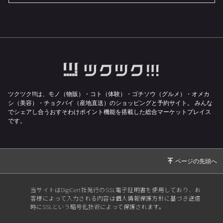
ガジン〜
2024/06/06
ありがとう！15年目突入☆自分を好きになる☆
みゆきマガジン
2024/05/06
体の声を聞く〜みゆきマガジン〜
2024/03/12
ツーソン販売会いたします！
2024/01/08
2024年お役立ち石！〜みゆきマガジン〜
ツクツク!!!は、モノ（物販）・コト（体験）・ゴチソウ（グルメ）・オメカ
2023/12/14
2024年てんこ盛り〜自分を好きになる☆みゆき
シ（美容）・チョクバイ（産地直送）のショッピングと予約サイト。
みんな
マガジン
でシェアし合うおすそわけポイント機能を搭載した総合マーケットプレイス
です。
2023/11/20
新嘗祭のお知らせ
2023/10/28
寺マルシェ本日開催！
2023/10/16
アフタヌーンティーお茶会のお知らせ
2023/09/18
自分を好きになる☆みゆきマガジン
当サイトはDigiCert社発行のSSL電子証明書を使用しており、お
2023/07/08
本日開催！zoom無料イベント☆自分を好きに
客様によって入力される内容は個人情報保護方針に基づき送信
なる☆みゆきマガジン
時にSSLという暗号化技術によって保護されます。
2023/07/02
2023年後半に突入！〜自分を好きになる☆みゆ