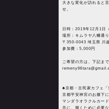
大きな変化が訪れると言
せ。
日時：2019年12月1日（日
場所：キムラヤ八幡通
〒350-0043 埼玉県 川
参加費：5,000円
ご希望の方は、下記ま
remeny96tara@gmail.
♣️京都・古民家カフェ「
京都平安神宮のお膝下に
マンダラオラクルカード
共に、輝くために必要