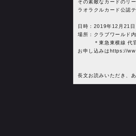
その素敵なカードのリ
ラオラクルカード公認
日時：2019年12月21日
場所：クラブワールド
＊東急東横線 代官
お申し込みは
https://w
長文お読みいただき、