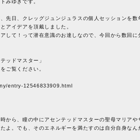
ストみゆきです。
が、先日、クレッグジュンジュラスの個人セッションを数
びとアイデアを頂戴しました。
ェアして！って潜在意識のお達しなので、今回から数回に
ンテッドマスター」
グをご覧ください。
eny/entry-12546833909.html
た時から、瞳の中にアセンテッドマスターの聖母マリアや
いたよ。でも、そのエネルギーを満たすのは自分自身なん