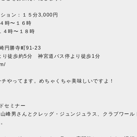
ョン：１５分3,000円
１４時〜１６時
４時〜１８時
崎円勝寺町91-23
番より徒歩約5分 神宮道バス停より徒歩1分
om/
ンチやってます。めちゃくちゃ美味しいですよ！
ードセミナー
秋山峰男さんとクレッグ・ジュンジュラス、クラブワール
ド。