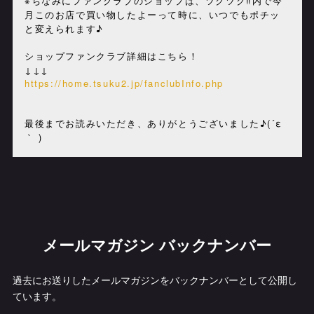
※ちなみにファンクラブのショップは、ツクツク
内で今
‼︎
月このお店で買い物したよーって時に、いつでもポチッ
と変えられます♪
ショップファンクラブ詳細はこちら！
↓↓↓
https://home.tsuku2.jp/fanclubInfo.php
最後までお読みいただき、ありがとうございました♪(´ε
｀ )
メールマガジン バックナンバー
過去にお送りしたメールマガジンをバックナンバーとして公開し
ています。