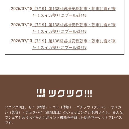
2026/07/18
【7/19】第138回岩槻安穏朝市・朝市に夏が来
た！スイカ割りにプール遊び♪
2026/07/15
【7/19】第138回岩槻安穏朝市・朝市に夏が来
た！スイカ割りにプール遊び♪
2026/07/13
【7/19】第138回岩槻安穏朝市・朝市に夏が来
た！スイカ割りにプール遊び♪
2026/06/20
【中止のお知らせ】6/21第137回岩槻安穏朝市
2026/06/20
【6/21】第137回岩槻安穏朝市・父の日ワーク
ショップまつり開催！パパ自慢大会で賞品をゲ
ットしよう
2026/06/14
【6/21】第137回岩槻安穏朝市・父の日ワーク
ショップまつり開催！パパ自慢大会で賞品をゲ
ットしよう
ツクツク!!!は、モノ（物販）・コト（体験）・ゴチソウ（グルメ）・オメカ
2026/06/10
【6/21】第137回岩槻安穏朝市・父の日ワーク
シ（美容）・チョクバイ（産地直送）のショッピングと予約サイト。
みんな
でシェアし合うおすそわけポイント機能を搭載した総合マーケットプレイス
ショップまつり開催！パパ自慢大会で賞品をゲ
です。
ットしよう