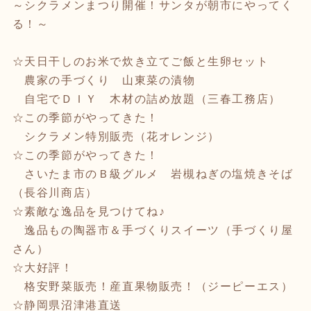
～シクラメンまつり開催！サンタが朝市にやってく
る！～
☆天日干しのお米で炊き立てご飯と生卵セット
農家の手づくり 山東菜の漬物
自宅でＤＩＹ 木材の詰め放題（三春工務店）
☆この季節がやってきた！
シクラメン特別販売（花オレンジ）
☆この季節がやってきた！
さいたま市のＢ級グルメ 岩槻ねぎの塩焼きそば
（長谷川商店）
☆素敵な逸品を見つけてね♪
逸品もの陶器市＆手づくりスイーツ（手づくり屋
さん）
☆大好評！
格安野菜販売！産直果物販売！（ジーピーエス）
☆静岡県沼津港直送