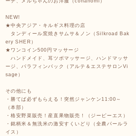
ーチ、メルちゃんのお洋服（conanomi）
NEW!
★中央アジア・キルギス料理の店
タンディール窯焼きサムサ＆ノン（Silkroad Bak
ery SHER）
★ワンコイン500円マッサージ
ハンドメイド、耳ツボマッサージ、ハンドマッサ
ージ、パラフィンパック（アルテ＆エステサロンVi
sage）
その他にも
・勝てば必ずもらえる！突然ジャンケン11:00～
（本部）
・格安野菜販売！産直果物販売！（ジーピーエス）
・銘柄米＆無洗米の激安すくいどり（全農パールラ
イス）