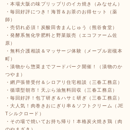
・本場大阪の味プリップリのイカ焼き（みなせん）
・毎回好評につき！海苔＆お茶のお得セット（薬
師）
・売切れ必須！炭酸田舎まんじゅう（熊谷食堂）
・発酵系無化学肥料と野菜販売（エコファーム佐
原）
・無料介護相談＆マッサージ体験（メープル岩槻本
町）
・漬物から惣菜までフードパーク開催！（漬物のか
つやま）
・網戸張替受付＆シロアリ住宅相談（三春工務店）
・循環型朝市！天ぷら油無料回収（三春工務店）
・毎回好評！包丁研ぎ＆ハサミ研ぎ（三春工務店）
・大人気！肉巻きおにぎり串＆ソフトクリーム（JE
Tシルクロード）
・その場で焼いてお持ち帰り！本格炭火焼き鶏（肉
のやまざき）