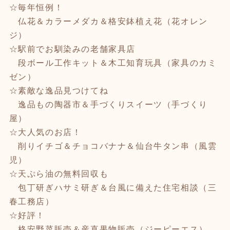
☆毎年恒例！
仏花＆カラーメダカ＆格安鉢植え花（花オレン
ジ）
☆駅前でお馴染みの老舗家具店
段ボール工作キット＆木工知育玩具（家具のカミ
ゼン）
☆素敵な逸品見つけてね
逸品もの陶器市＆手づくりスイーツ（手づくり
屋）
☆大人気のお店！
削りイチゴ＆チョコバナナ＆仙台牛タン串（風雲
児）
☆天ぷら油の無料回収も
包丁研ぎハサミ研ぎ＆台風に備えた住宅相談（三
春工務店）
☆好評！
格安野菜販売＆産直果物販売（ジーピーエス）