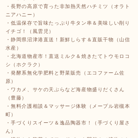
・長野の高原で育った非加熱天然ハチミツ（オラト
ニアハニー）
・低温保存で旨味たっぷり牛タン串＆美味しい削り
イチゴ！（風雲児）
・静岡県沼津港直送！新鮮しらす＆直販干物（山信
水産）
・北海道物産市！直送ミルク＆焼きたてトウモロコ
シ（ホクラク）
・発酵系無化学肥料と野菜販売（エコファーム佐
原）
・ワカメ、サケの天ぷらなど海産物盛りだくさん
（豊藤）
・無料介護相談＆マッサージ体験（メープル岩槻本
町）
・手づくりスイーツ＆逸品陶器市！（手づくり屋さ
ん）