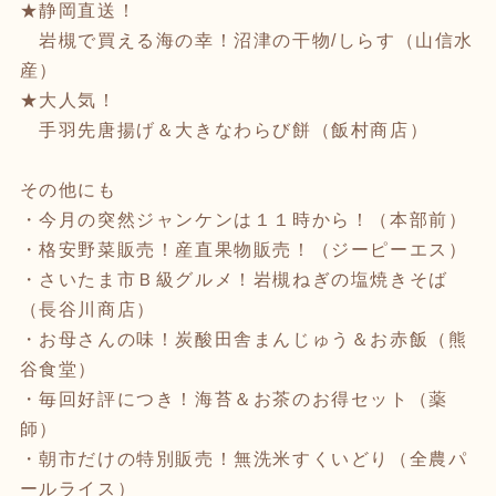
★静岡直送！
岩槻で買える海の幸！沼津の干物/しらす（山信水
産）
★大人気！
手羽先唐揚げ＆大きなわらび餅（飯村商店）
その他にも
・今月の突然ジャンケンは１１時から！（本部前）
・格安野菜販売！産直果物販売！（ジーピーエス）
・さいたま市Ｂ級グルメ！岩槻ねぎの塩焼きそば
（長谷川商店）
・お母さんの味！炭酸田舎まんじゅう＆お赤飯（熊
谷食堂）
・毎回好評につき！海苔＆お茶のお得セット（薬
師）
・朝市だけの特別販売！無洗米すくいどり（全農パ
ールライス）