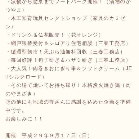
・漬物から惣菜までフードパーク開催！（漬物のか
つやま）
・木工知育玩具セレクトショップ（家具のカミゼ
ン）
・ドリンク＆仏花販売！（花オレンジ）
・網戸張替受付＆シロアリ住宅相談（三春工務店）
・循環型朝市！天ぷら油無料回収（三春工務店）
・毎回好評！包丁研ぎ＆ハサミ研ぎ（三春工務店）
・大人気！肉巻きおにぎり串＆ソフトクリーム（JE
Tシルクロード）
・その場で焼いてお持ち帰り！本格炭火焼き鶏（肉
のやまざき）
その他にも地域の皆さんに感謝を込めた企画を準備
中です。
お楽しみに！！
開催 平成２９年９月１７日（日）