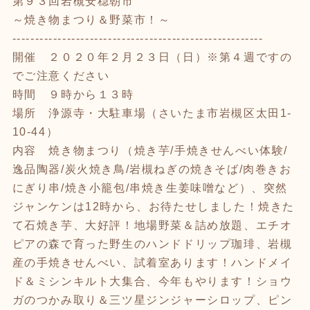
第９３回岩槻安穏朝市
～焼き物まつり＆野菜市！～
-------------------------------------------------------
開催 ２０２０年２月２３日（日）※第４週ですの
でご注意ください
時間 ９時から１３時
場所 浄源寺・大駐車場（さいたま市岩槻区太田1-
10-44）
内容 焼き物まつり（焼き芋/手焼きせんべい体験/
逸品陶器/炭火焼き鳥/岩槻ねぎの焼きそば/肉巻きお
にぎり串/焼き小籠包/串焼き生姜味噌など）、突然
ジャンケンは12時から、お待たせしました！焼きた
て石焼き芋、大好評！地場野菜＆詰め放題、エチオ
ピアの森で育った野生のハンドドリップ珈琲、岩槻
産の手焼きせんべい、試着室あります！ハンドメイ
ド＆ミシンキルト大集合、今年もやります！ショウ
ガのつかみ取り＆三ツ星ジンジャーシロップ、ピン