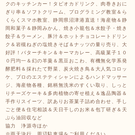
クのキッチンカー！タピオカドリンク、肉巻きおに
ぎり串＆ソフトクリーム、プログラミング教室＆ら
くらくスマホ教室、静岡県沼津港直送！海産物＆静
岡和菓子＆静岡みかん、焼き小籠包＆水餃子・焼き
餃子＆ラーメン、豚汁＆ホットチョコレートドリン
ク＆岩槻ねぎの塩焼きそば＆ナッツの量り売り、大
好評！バターチキン＆キーマカレー、高級菓子１０
０円均一＆幻の羊羹＆黒豆おこわ、有機無化学系発
酵肥料＆採れたて野菜、炭火焼き鳥＆大人気コロッ
ケ、プロのエステティシャンによるハンドマッサー
ジ、海産物各種、銘柄無洗米のすくい取り、しっと
りチーズケーキ＆多肉植物の寄せ植え＆逸品陶器＆
手作りスイーツ、訳ありお茶菓子詰め合わせ、手し
ごと便＆住宅相談＆天日干しのお米＆包丁研ぎ＆天
ぷら油回収など
協力 浄源寺ほか
※雨天決行。周辺駐車場をご利用ください。