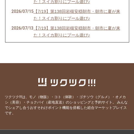
た！スイカ割りにプール遊び♪
2026/07/15
【7/19】第138回岩槻安穏朝市・朝市に夏が来
た！スイカ割りにプール遊び♪
2026/07/13
【7/19】第138回岩槻安穏朝市・朝市に夏が来
た！スイカ割りにプール遊び♪
2026/06/20
【中止のお知らせ】6/21第137回岩槻安穏朝市
2026/06/20
【6/21】第137回岩槻安穏朝市・父の日ワーク
ショップまつり開催！パパ自慢大会で賞品をゲ
ットしよう
2026/06/14
【6/21】第137回岩槻安穏朝市・父の日ワーク
ショップまつり開催！パパ自慢大会で賞品をゲ
ットしよう
ツクツク!!!は、モノ（物販）・コト（体験）・ゴチソウ（グルメ）・オメカ
2026/06/10
【6/21】第137回岩槻安穏朝市・父の日ワーク
シ（美容）・チョクバイ（産地直送）のショッピングと予約サイト。
みんな
でシェアし合うおすそわけポイント機能を搭載した総合マーケットプレイス
ショップまつり開催！パパ自慢大会で賞品をゲ
です。
ットしよう
2026/06/06
【6/21】第137回岩槻安穏朝市・父の日ワーク
ショップまつり開催！パパ自慢大会で賞品をゲ