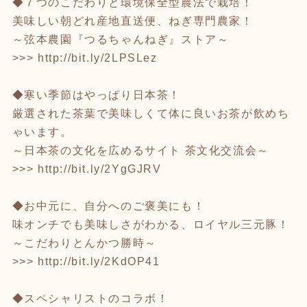
◆７つのこだわりと環境保全型農法で栽培！
美味しい朝どれ産地直送便、ねぎ専門農家！
～弦本農園『つるちゃんねぎ』ストア～
>>>
http://bit.ly/2LPSLez
◆寒い季節はやっぱり日本茶！
厳選された茶葉で美味しくて体に良いお茶が飲めち
ゃいます。
～日本茶の文化を広めるサイト 茶文化交流会～
>>>
http://bit.ly/2YgGJRV
◆お中元に、自分へのご褒美にも！
味オンチでも美味しさがわかる、ロイヤル三元豚！
～こだわりとんかつ勝時～
>>>
http://bit.ly/2KdOP41
◆スペシャリストのコラボ！