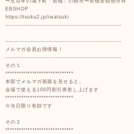
〜五百年の城下町「岩槻」の朝市〜岩槻安穏朝市W
EBSHOP
https://tsuku2.jp/iwatsuki
-----------------------------------------------------------
-----------------------------------------------------------
メルマガ会員お得情報！
-----------------------------------------------------------
その１
******************************
本部でメルマガ画面を見せると、
会場で使える100円割引券差し上げます
******************************
※当日限り有効です
その２
******************************