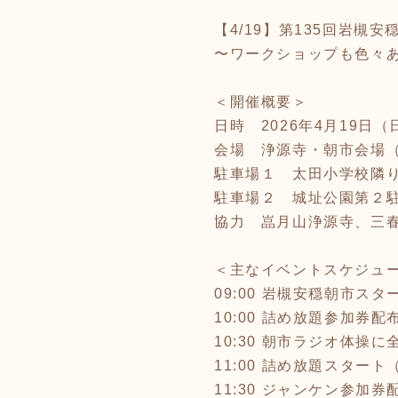
【4/19】第135回岩槻
〜ワークショップも色々あ
＜開催概要＞
日時 2026年4月19日（日）
会場 浄源寺・朝市会場（埼
駐車場１ 太田小学校隣り（
駐車場２ 城址公園第２駐
協力 嵓月山浄源寺、三春
＜主なイベントスケジュ
09:00 岩槻安穏朝市ス
10:00 詰め放題参加券
10:30 朝市ラジオ体
11:00 詰め放題スター
11:30 ジャンケン参加