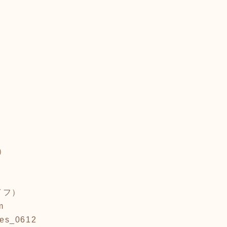
）
イフ）
m
_0612