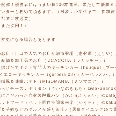
大会開催！優勝者にはうまい棒100本進呈。果たして優勝者
ゼンターも務めて頂きます。（対象：小学生まで、参加賞
（参加券２枚必要）
了（また次回！）
く変更になる場合もあります
のお店！川口で人気のお店が朝市登場（恵登屋（えとや）
産物＆加工品のお店（laCACCHA（ラカッチャ））
揚げたてポテト専門店のキッチンカー（bouquet（ブー
エローキッチンカー（gerbera 087（ガーベラオハナ
噌豚＆味噌ポテト（MISOMANIA（ミソマニア））
じチーズナポリタン（さかなのきもち）@sakananokim
こだわった自家製酵母パン（かふぇふりゅい）@cafe_fr
ットフード（ペット同伴空間家来楽（かくら））@kakur
げ＆芋煮などのグルメが盛り沢山♪（居食ダイニングゆづ