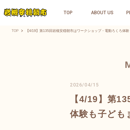
TOP
ABOUT US
P
TOP
【4/19】第135回岩槻安穏朝市はワークショップ・電動ろくろ体
2026/04/15
【4/19】第
体験も子ども