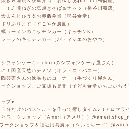
も焼き＆蒲焼＆鰻重弁当！お試しあれ！（川島物産）
ュー！岩槻ねぎの塩焼きそば＆ナッツ（長谷川商店）
田舎まんじゅう＆お赤飯弁当（熊谷食堂）
リポリあります（すこやか農園）
牡蠣ラーメンのキッチンカー（キッチンK）
クレープのキッチンカー（パティシエのおやつ）
シフォンケーキ♪（haruのシフォンケーキ屋さん）
容に！国産天然ハチミツ（オラトニアハニー）
、陶芸家さんの逸品ものコーナー（手づくり屋さん）
ワークショップ。ご支援も是非（子ども食堂いちごいちえ
ョップ●
！自分だけのバスソルトを作って癒しタイム♪（アロマラ
ークショップ（Ameri（アメリ））@ameri.shop_
ークショップ＆福祉用具展示（ういっちーず）@witches