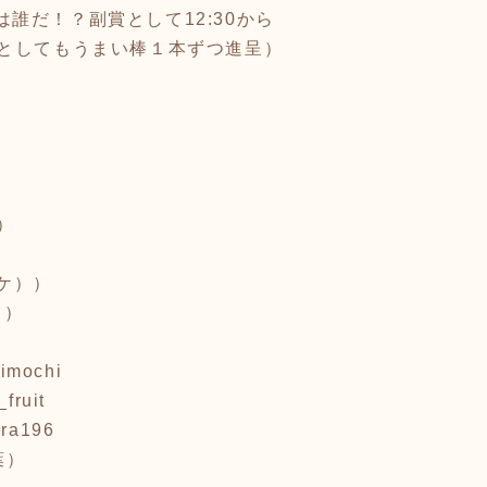
は誰だ！？副賞として12:30から
としてもうまい棒１本ずつ進呈）
）
ケ））
））
ochi
uit
a196
葉）