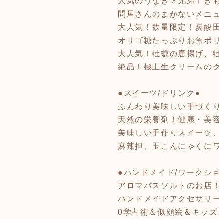
人気のうなぎ３兄弟！き
問屋さんのまかないメニ
大人気！数量限定！炭酸
オリゴ糖たっぷりお魚ポ
大人気！牡蠣の唐揚げ、
絶品！極上生クリームの
●スイーツ/ドリンク●
ふんわり美味しい手づくり
天然の栄養剤！健康・美
美味しい手作りスイーツ
麻辣担、玉こんにゃくに
●ハンドメイド/ワークシ
アロマバスソルトのお店
ハンドメイドアクセサリーとワ
0学占術＆似顔絵＆キッズワ