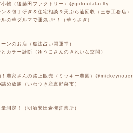
（後藤田ファクトリー）@gotoudafactly
ーン＆包丁研ぎ＆住宅相談＆天ぷら油回収（三春工務店）
ナルの華ダルマで運気UP！（華うさぎ）
トーンのお店（魔法占い開運堂）
ジとカラー診断（ゆうこさんのきれいな空間）
農家さんの路上販売（ミッキー農園）@mickeynoue
の詰め放題（いわつき産直野菜市）
取量測定！（明治安田岩槻営業所）