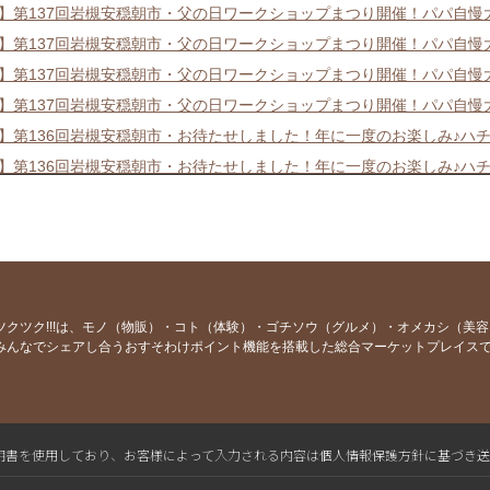
21】第137回岩槻安穏朝市・父の日ワークショップまつり開催！パパ自
21】第137回岩槻安穏朝市・父の日ワークショップまつり開催！パパ自
21】第137回岩槻安穏朝市・父の日ワークショップまつり開催！パパ自
21】第137回岩槻安穏朝市・父の日ワークショップまつり開催！パパ自
17】第136回岩槻安穏朝市・お待たせしました！年に一度のお楽しみ♪ハ
17】第136回岩槻安穏朝市・お待たせしました！年に一度のお楽しみ♪ハ
17】第136回岩槻安穏朝市・お待たせしました！年に一度のお楽しみ♪ハ
19】第135回岩槻安穏朝市はワークショップ・電動ろくろ体験も子どもま
19】第135回岩槻安穏朝市はワークショップ・電動ろくろ体験も子どもま
19】第135回岩槻安穏朝市はワークショップ・電動ろくろ体験も子どもま
あります！ご注意ください！】第134回岩槻安穏朝市
ツクツク!!!は、モノ（物販）・コト（体験）・ゴチソウ（グルメ）・オメカシ（美
みんなでシェアし合うおすそわけポイント機能を搭載した総合マーケットプレイス
15】第134回岩槻安穏朝市〜浄源寺の枝垂れ桜も見頃です♪さくらまつり
しました】岩槻安穏朝市音声コンテンツ、朝市のウラ。vol.23
しました】岩槻安穏朝市音声コンテンツ、朝市のウラ。vol.22
15】第133回岩槻安穏朝市〜福を呼ぶ鬼退治＆福チョコまき〜
L電子証明書を使用しており、お客様によって入力される内容は個人情報保護方針に基づき
15】第133回岩槻安穏朝市〜福を呼ぶ鬼退治＆福チョコまき〜