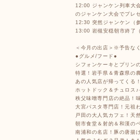
12:00 ジャンケン列車
のジャンケン大会でプレ
12:30 突然ジャンケン
13:00 岩槻安穏朝市終
＜今月の出店＞※予告な
●グルメ/フード●
シフォンケーキとプリン
特選！岩手県＆青森県の農
あの人気店が帰ってくる！
ホットドック＆チュロス♪イ
秩父味噌専門店の絶品！味
大宮パスタ専門店！元祖わら
戸田の大人気カフェ！天然に
朝市食堂＆射的＆和漢のペ
南浦和の名店！豚の唐揚