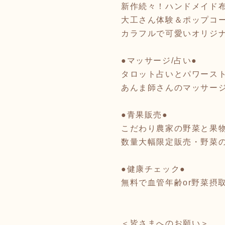
新作続々！ハンドメイド布小物
大工さん体験＆ポップコ
カラフルで可愛いオリジ
●マッサージ/占い●
タロット占いとパワース
あんま師さんのマッサー
●青果販売●
こだわり農家の野菜と果物！
数量大幅限定販売・野菜
●健康チェック●
無料で血管年齢or野菜摂
＜皆さまへのお願い＞