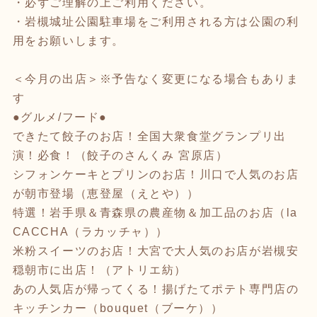
・必ずご理解の上ご利用ください。
・岩槻城址公園駐車場をご利用される方は公園の利
用をお願いします。
＜今月の出店＞※予告なく変更になる場合もありま
す
●グルメ/フード●
できたて餃子のお店！全国大衆食堂グランプリ出
演！必食！（餃子のさんくみ 宮原店）
シフォンケーキとプリンのお店！川口で人気のお店
が朝市登場（恵登屋（えとや））
特選！岩手県＆青森県の農産物＆加工品のお店（la
CACCHA（ラカッチャ））
米粉スイーツのお店！大宮で大人気のお店が岩槻安
穏朝市に出店！（アトリエ紡）
あの人気店が帰ってくる！揚げたてポテト専門店の
キッチンカー（bouquet（ブーケ））