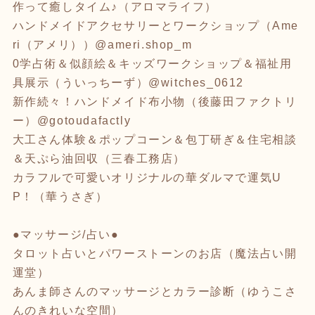
作って癒しタイム♪（アロマライフ）
ハンドメイドアクセサリーとワークショップ（Ame
ri（アメリ））@ameri.shop_m
0学占術＆似顔絵＆キッズワークショップ＆福祉用
具展示（ういっちーず）@witches_0612
新作続々！ハンドメイド布小物（後藤田ファクトリ
ー）@gotoudafactly
大工さん体験＆ポップコーン＆包丁研ぎ＆住宅相談
＆天ぷら油回収（三春工務店）
カラフルで可愛いオリジナルの華ダルマで運気U
P！（華うさぎ）
●マッサージ/占い●
タロット占いとパワーストーンのお店（魔法占い開
運堂）
あんま師さんのマッサージとカラー診断（ゆうこさ
んのきれいな空間）