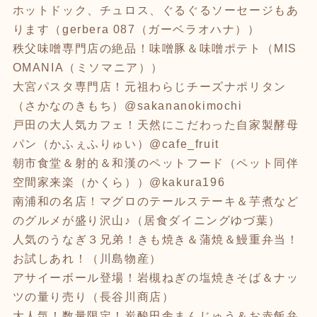
ホットドック、チュロス、ぐるぐるソーセージもあ
ります（gerbera 087（ガーベラオハナ））
秩父味噌専門店の絶品！味噌豚＆味噌ポテト（MIS
OMANIA（ミソマニア））
大宮パスタ専門店！元祖わらじチーズナポリタン
（さかなのきもち）@sakananokimochi
戸田の大人気カフェ！天然にこだわった自家製酵母
パン（かふぇふりゅい）@cafe_fruit
朝市食堂＆射的＆和漢のペットフード（ペット同伴
空間家来楽（かくら））@kakura196
南浦和の名店！マグロのテールステーキ＆芋煮など
のグルメが盛り沢山♪（居食ダイニングゆづ葉）
人気のうなぎ３兄弟！きも焼き＆蒲焼＆鰻重弁当！
お試しあれ！（川島物産）
アサイーボール登場！岩槻ねぎの塩焼きそば＆ナッ
ツの量り売り（長谷川商店）
大人気！数量限定！炭酸田舎まんじゅう＆お赤飯弁