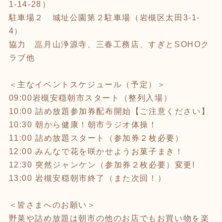
1-14-28⁡）
駐車場２ 城址公園第２駐車場（岩槻区太田3-1-
4）
協力 嵓月山浄源寺、三春工務店、すぎとSOHOク
ラブ他
＜主なイベントスケジュール（予定）＞
09:00岩槻安穏朝市スタート（整列入場）
10:00 詰め放題参加券配布開始【ご注意ください】
10:30 朝から健康！朝市ラジオ体操！
11:00 詰め放題スタート（参加券２枚必要）
12:00 みんなで花を咲かせようお菓子まき！
12:30 突然ジャンケン（参加券２枚必要）変更!
13:00 岩槻安穏朝市終了（また次回！）
＜皆さまへのお願い＞
野菜や詰め放題は朝市の他のお店でもお買い物を楽