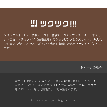
2026/06/20
【6/21】第137回岩槻安穏朝市・父の日ワーク
ショップまつり開催！パパ自慢大会で賞品をゲ
ットしよう
2026/06/14
【6/21】第137回岩槻安穏朝市・父の日ワーク
ショップまつり開催！パパ自慢大会で賞品をゲ
ットしよう
ツクツク!!!は、モノ（物販）・コト（体験）・ゴチソウ（グルメ）・オメカ
2026/06/10
【6/21】第137回岩槻安穏朝市・父の日ワーク
シ（美容）・チョクバイ（産地直送）のショッピングと予約サイト。
みんな
でシェアし合うおすそわけポイント機能を搭載した総合マーケットプレイス
ショップまつり開催！パパ自慢大会で賞品をゲ
です。
ットしよう
2026/06/06
【6/21】第137回岩槻安穏朝市・父の日ワーク
ショップまつり開催！パパ自慢大会で賞品をゲ
ットしよう
2026/05/16
【5/17】第136回岩槻安穏朝市・お待たせしま
当サイトはDigiCert社発行のSSL電子証明書を使用しており、お
した！年に一度のお楽しみ♪ハチミツまつり開
客様によって入力される内容は個人情報保護方針に基づき送信
催！
時にSSLという暗号化技術によって保護されます。
2026/05/09
【5/17】第136回岩槻安穏朝市・お待たせしま
© 2012-2026 ツクツク!!! All Rights Reserved.
した！年に一度のお楽しみ♪ハチミツまつり開
催！