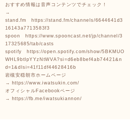
おすすめ情報は音声コンテンツでチェック！
→
stand.fm
https://stand.fm/channels/6644641d3
16143a7713583f3
spoon
https://www.spooncast.net/jp/channel/3
17325685/tab/casts
spotify
https://open.spotify.com/show/5BKMUO
WHL9btIpYYzNtWVA?si=d6eb8bef4ab74421&n
d=1&dlsi=41f11df44628416b
岩槻安穏朝市ホームページ
→
https://www.iwatsukin.com/
オフィシャルFacebookページ
→
https://fb.me/iwatsukiannon/