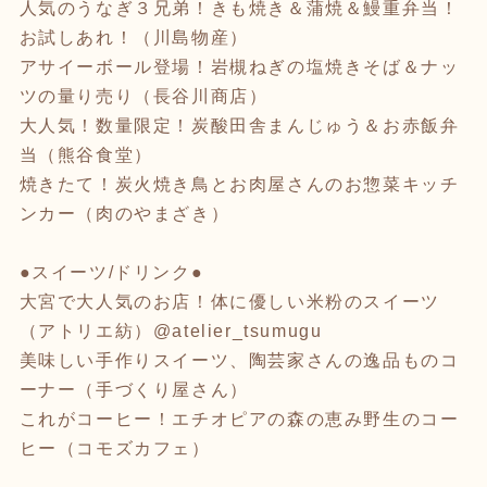
人気のうなぎ３兄弟！きも焼き＆蒲焼＆鰻重弁当！
お試しあれ！（川島物産）
アサイーボール登場！岩槻ねぎの塩焼きそば＆ナッ
ツの量り売り（長谷川商店）
大人気！数量限定！炭酸田舎まんじゅう＆お赤飯弁
当（熊谷食堂）
焼きたて！炭火焼き鳥とお肉屋さんのお惣菜キッチ
ンカー（肉のやまざき）
●スイーツ/ドリンク●
大宮で大人気のお店！体に優しい米粉のスイーツ
（アトリエ紡）@atelier_tsumugu
美味しい手作りスイーツ、陶芸家さんの逸品ものコ
ーナー（手づくり屋さん）
これがコーヒー！エチオピアの森の恵み野生のコー
ヒー（コモズカフェ）