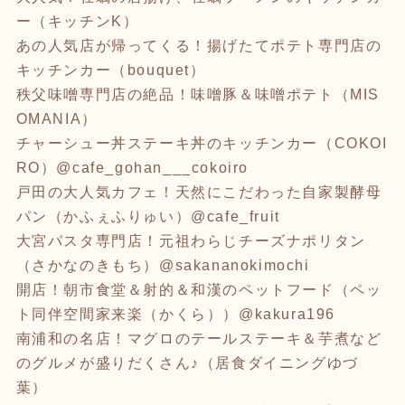
ー（キッチンK）
あの人気店が帰ってくる！揚げたてポテト専門店の
キッチンカー（bouquet）
秩父味噌専門店の絶品！味噌豚＆味噌ポテト（MIS
OMANIA）
チャーシュー丼ステーキ丼のキッチンカー（COKOI
RO）@cafe_gohan___cokoiro
戸田の大人気カフェ！天然にこだわった自家製酵母
パン（かふぇふりゅい）@cafe_fruit
大宮パスタ専門店！元祖わらじチーズナポリタン
（さかなのきもち）@sakananokimochi
開店！朝市食堂＆射的＆和漢のペットフード（ペッ
ト同伴空間家来楽（かくら））@kakura196
南浦和の名店！マグロのテールステーキ＆芋煮など
のグルメが盛りだくさん♪（居食ダイニングゆづ
葉）