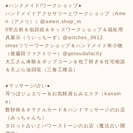
●ハンドメイド/ワークショップ●
ハンドメイドアクセサリーとワークショップ（Ame
ri（アメリ））@ameri.shop_m
0学占術＆似顔絵＆キッズワークショップ＆福祉用
具展示（ういっちーず）@witches_0612
xmasツリーワークショップ＆ハンドメイド布小物
（後藤田ファクトリー）@gotoudafactly
大工さん体験＆ポップコーン＆包丁研ぎ＆住宅相談
＆天ぷら油回収（三春工務店）
●マッサージ/占い●
耳つぼジュエリー＆お気軽肩もみエステ（kanam
e）
数秒術＆オラクルカード＆ハンドマッサージのお店
（みっちゃんち）
タロット占いとパワーストーンのお店（魔法占い開