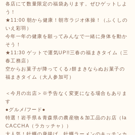
各店にて数量限定の福袋あります。ぜひゲットしよ
う！
★11:00 朝から健康！朝市ラジオ体操！（ふくしの
いえ彩羽）
今年一年の健康を願ってみんなで一緒に身体を動か
そう！
★11:30 ゲットで運気UP!!三春の福まきタイム（三
春工務店）
空からお菓子が降ってくる♪餅まきならぬお菓子の
福まきタイム（大人参加可）
＜今月の出店＞※予告なく変更になる場合もありま
す
●グルメ/フード●
特選！岩手県＆青森県の農産物＆加工品のお店（la
CACCHA（ラカッチャ））
大人気！牡蠣の唐揚げ、牡蠣ラーメンのキッチンカ