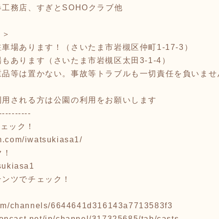
工務店、すぎとSOHOクラブ他
！＞
車場あります！（さいたま市岩槻区仲町1-17-3）
もあります（さいたま市岩槻区太田3-1-4）
重品等は置かない。事故等トラブルも一切責任を負いませ
利用される方は公園の利用をお願いします
----------
でチェック！
m.com/iwatsukiasa1/
ク！
tsukiasa1
テンツでチェック！
d.fm/channels/6644641d316143a7713583f3
oncast.net/jp/channel/317325685/tab/casts