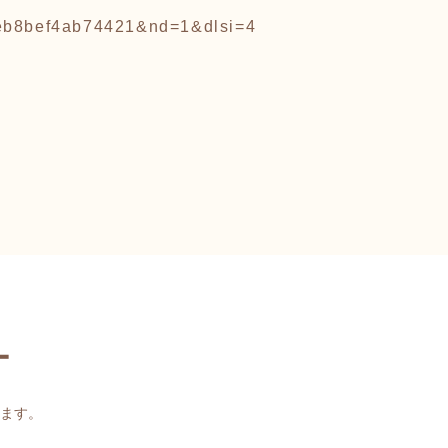
eb8bef4ab74421&nd=1&dlsi=4
ー
ます。