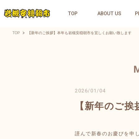
TOP
ABOUT US
P
TOP
【新年のご挨拶】本年も岩槻安穏朝市を宜しくお願い致します
2026/01/04
【新年のご挨
謹んで新春のお慶びを申