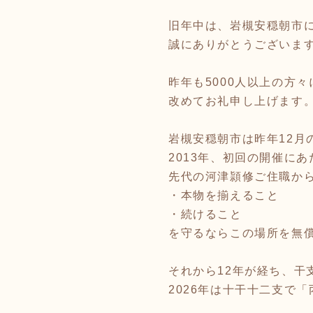
旧年中は、岩槻安穏朝市
誠にありがとうございま
昨年も5000人以上の方
改めてお礼申し上げます
岩槻安穏朝市は昨年12月
2013年、初回の開催にあ
先代の河津頴修ご住職か
・本物を揃えること
・続けること
を守るならこの場所を無
それから12年が経ち、干
2026年は十干十二支で