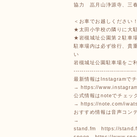
協力 嵓月山浄源寺、三春
＜お車でお越しください
★太田小学校の隣りに大駐
★岩槻城址公園第２駐車場
駐車場内は必ず徐行、貴
い
岩槻城址公園駐車場をご
-------------------------------
最新情報はInstagram
→
https://www.instagra
公式情報はnoteでチェッ
→
https://note.com/iwa
おすすめ情報は音声コン
→
stand.fm
https://stan
spoon
https://www.spo