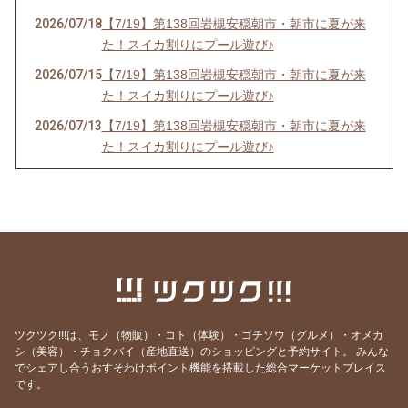
2026/07/18
【7/19】第138回岩槻安穏朝市・朝市に夏が来
た！スイカ割りにプール遊び♪
2026/07/15
【7/19】第138回岩槻安穏朝市・朝市に夏が来
た！スイカ割りにプール遊び♪
2026/07/13
【7/19】第138回岩槻安穏朝市・朝市に夏が来
た！スイカ割りにプール遊び♪
2026/06/20
【中止のお知らせ】6/21第137回岩槻安穏朝市
2026/06/20
【6/21】第137回岩槻安穏朝市・父の日ワーク
ショップまつり開催！パパ自慢大会で賞品をゲ
ットしよう
2026/06/14
【6/21】第137回岩槻安穏朝市・父の日ワーク
ショップまつり開催！パパ自慢大会で賞品をゲ
ットしよう
ツクツク!!!は、モノ（物販）・コト（体験）・ゴチソウ（グルメ）・オメカ
2026/06/10
【6/21】第137回岩槻安穏朝市・父の日ワーク
シ（美容）・チョクバイ（産地直送）のショッピングと予約サイト。
みんな
でシェアし合うおすそわけポイント機能を搭載した総合マーケットプレイス
ショップまつり開催！パパ自慢大会で賞品をゲ
です。
ットしよう