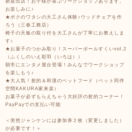
新規出店！お子様が喜ぶワークショップあります。
お楽しみに♪
★ボクのワタシの大工さん体験♪ウッドチェアを作
ろう（三春工務店）
椅子の天板の取り付を大工さんが丁寧にお教えしま
す♪
★お菓子のつかみ取り！スーパーボールすくいvol.2
（ふくしのいえ彩羽（いろは））
朝市にエンタメ屋台登場！みんなでワークショップ
を楽しもう♪
★大人気！射的＆和漢のペットフード（ペット同伴
空間KAKURA家来楽）
お菓子が必ずもらえちゃう大好評の射的コーナー！
PayPayでの支払い可能
＜突然ジャンケンには参加券２枚（変更しました）
が必要です！＞