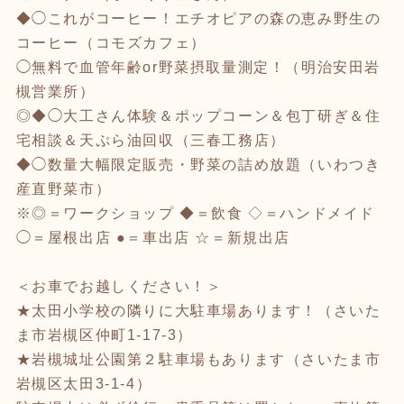
◆◯これがコーヒー！エチオピアの森の恵み野生の
コーヒー（コモズカフェ）
◯無料で血管年齢or野菜摂取量測定！（明治安田岩
槻営業所）
◎◆◯大工さん体験＆ポップコーン＆包丁研ぎ＆住
宅相談＆天ぷら油回収（三春工務店）
◆◯数量大幅限定販売・野菜の詰め放題（いわつき
産直野菜市）
※◎＝ワークショップ ◆＝飲食 ◇＝ハンドメイド
◯＝屋根出店 ●＝車出店 ☆＝新規出店
＜お車でお越しください！＞
★太田小学校の隣りに大駐車場あります！（さいた
ま市岩槻区仲町1-17-3）
★岩槻城址公園第２駐車場もあります（さいたま市
岩槻区太田3-1-4）