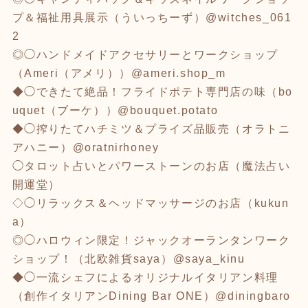
プ＆福祉用具展示（ういっちーず）@witches_061
2
◎◯ハンドメイドアクセサリーとワークショップ
（Ameri（アメリ））@ameri.shop_m
◆◯できたて絶品！フライドポテト専門店の味（bo
uquet（ブーケ））@bouquet.potato
◆◯搾りたてハチミツ＆プライズ品販売（オラトニ
アハニー）@oratnirhoney
◯タロット占いとパワーストーンのお店（魔法占い
開運堂）
◇◯リラックス＆ヘッドマッサージのお店（kukun
a）
◎◯ハロウィン限定！ジャックオーランタンワーク
ショップ！（北欧雑貨saya）@saya_kinu
◆◯一流シェフによるオリジナルイタリアン料理
（創作イタリアンDining Bar ONE）@diningbaro