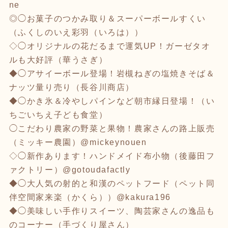
ne
◎◯お菓子のつかみ取り＆スーパーボールすくい
（ふくしのいえ彩羽（いろは））
◇◯オリジナルの花だるまで運気UP！ガーゼタオ
ルも大好評（華うさぎ）
◆◯アサイーボール登場！岩槻ねぎの塩焼きそば＆
ナッツ量り売り（長谷川商店）
◆◯かき氷＆冷やしパインなど朝市縁日登場！（い
ちごいちえ子ども食堂）
◯こだわり農家の野菜と果物！農家さんの路上販売
（ミッキー農園）@mickeynouen
◇◯新作あります！ハンドメイド布小物（後藤田フ
ァクトリー）@gotoudafactly
◆◯大人気の射的と和漢のペットフード（ペット同
伴空間家来楽（かくら））@kakura196
◆◯美味しい手作りスイーツ、陶芸家さんの逸品も
のコーナー（手づくり屋さん）