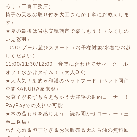
ろう（三春工務店）
椅子の天板の取り付を大工さんが丁寧にお教えしま
す♪
★夏の最後は岩槻安穏朝市で楽しもう！（ふくしの
いえ彩羽）
10:30 プール遊びスタート（お子様対象/水着でお越
しください）
11:00/11:30/12:00 音楽に合わせてサマークール
オフ！水かけタイム！（大人OK）
★大人気！射的＆和漢のペットフード（ペット同伴
空間KAKURA家来楽）
お菓子が必ずもらえちゃう大好評の射的コーナー！
PayPayでの支払い可能
★木の温もりを感じよう！読み聞かせコーナー（三
春工務店）
わたあめ＆包丁とぎ＆お米販売＆天ぷら油の無料回