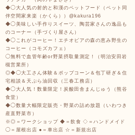
◆◯大人気の射的と和漢のペットフード（ペット同
伴空間家来楽（かくら））@kakura196
◆◯美味しい手作りスイーツ、陶芸家さんの逸品も
のコーナー（手づくり屋さん）
◆◯これがコーヒー！エチオピアの森の恵み野生の
コーヒー（コモズカフェ）
◯無料で血管年齢or野菜摂取量測定！（明治安田岩
槻営業所）
◎◆◯大工さん体験＆ポップコーン＆包丁研ぎ＆住
宅相談＆天ぷら油回収（三春工務店）
◆◯大人気！数量限定！炭酸田舎まんじゅう（熊谷
食堂）
◆◯数量大幅限定販売・野菜の詰め放題（いわつき
産直野菜市）
※◎＝ワークショップ ◆＝飲食 ◇＝ハンドメイド
◯＝屋根出店 ●＝車出店 ☆＝新規出店