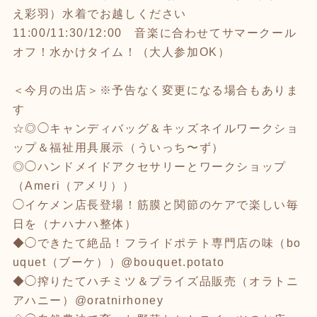
え彩羽）水着でお越しください
11:00/11:30/12:00 音楽に合わせてサマークール
オフ！水かけタイム！（大人参加OK）
＜今月の出店＞※予告なく変更になる場合もありま
す
☆◎◯キャンディバッグ＆キッズネイルワークショ
ップ＆福祉用具展示（ういっち〜ず）
◎◯ハンドメイドアクセサリーとワークショップ
（Ameri（アメリ））
◯イケメン店長登場！筋膜と関節のケアで楽しい毎
日を（ナハナハ整体）
◆◯できたて絶品！フライドポテト専門店の味（bo
uquet（ブーケ））@bouquet.potato
◆◯搾りたてハチミツ＆プライズ品販売（オラトニ
アハニー）@oratnirhoney