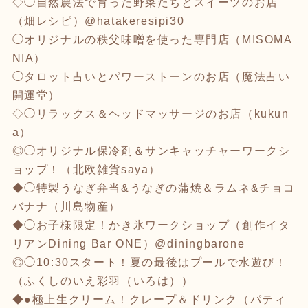
◇◯自然農法で育った野菜たちとスイーツのお店
（畑レシピ）@hatakeresipi30
◯オリジナルの秩父味噌を使った専門店（MISOMA
NIA）
◯タロット占いとパワーストーンのお店（魔法占い
開運堂）
◇◯リラックス＆ヘッドマッサージのお店（kukun
a）
◎◯オリジナル保冷剤＆サンキャッチャーワークシ
ョップ！（北欧雑貨saya）
◆◯特製うなぎ弁当&うなぎの蒲焼＆ラムネ&チョコ
バナナ（川島物産）
◆◯お子様限定！かき氷ワークショップ（創作イタ
リアンDining Bar ONE）@diningbarone
◎◯10:30スタート！夏の最後はプールで水遊び！
（ふくしのいえ彩羽（いろは））
◆●極上生クリーム！クレープ＆ドリンク（パティ