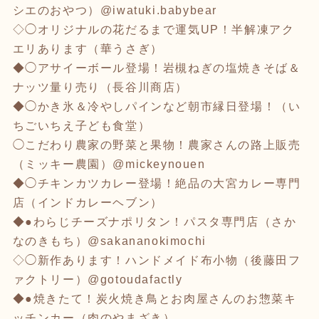
シエのおやつ）@iwatuki.babybear
◇◯オリジナルの花だるまで運気UP！半解凍アク
エリあります（華うさぎ）
◆◯アサイーボール登場！岩槻ねぎの塩焼きそば＆
ナッツ量り売り（長谷川商店）
◆◯かき氷＆冷やしパインなど朝市縁日登場！（い
ちごいちえ子ども食堂）
◯こだわり農家の野菜と果物！農家さんの路上販売
（ミッキー農園）@mickeynouen
◆◯チキンカツカレー登場！絶品の大宮カレー専門
店（インドカレーヘブン）
◆●わらじチーズナポリタン！パスタ専門店（さか
なのきもち）@sakananokimochi
◇◯新作あります！ハンドメイド布小物（後藤田フ
ァクトリー）@gotoudafactly
◆●焼きたて！炭火焼き鳥とお肉屋さんのお惣菜キ
ッチンカー（肉のやまざき）